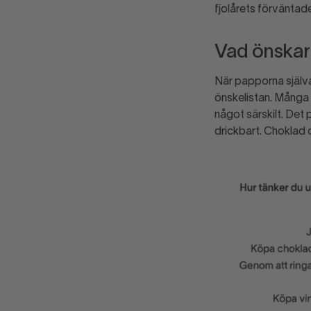
fjolårets förvänt
Vad önskar
När papporna själva
önskelistan. Många 
något särskilt. Det 
drickbart. Choklad 