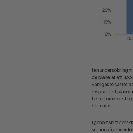
I en undersökning 
de planerar att upp
vanligaste sättet a
respondent planerar
firare kommer att b
blommor.
I genomsnitt beräk
kronor på presenter