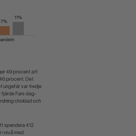
er 49 procent att
 46 procent. Det
t ungefär var tredje
r fjärde Fars dag-
 ordning choklad och
tt spendera 412
r i nivå med