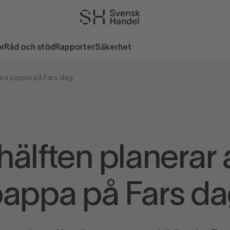
or
Råd och stöd
Rapporter
Säkerhet
fira pappa på Fars dag
älften planerar a
appa på Fars d