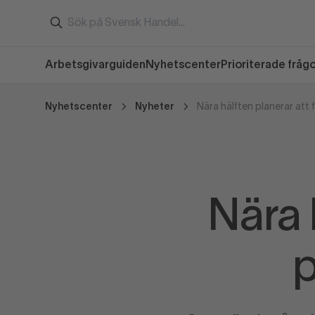
Arbetsgivarguiden
Nyhetscenter
Prioriterade fråg
Nyhetscenter
Nyheter
Nära hälften planerar att 
Nära h
p