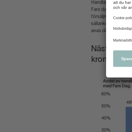
Handlarna har även 
Fars dag. Då uppger
försäljningskampanj
sällanköpsvaruhande
anas däremot en sva
Nästan hälf
kronor