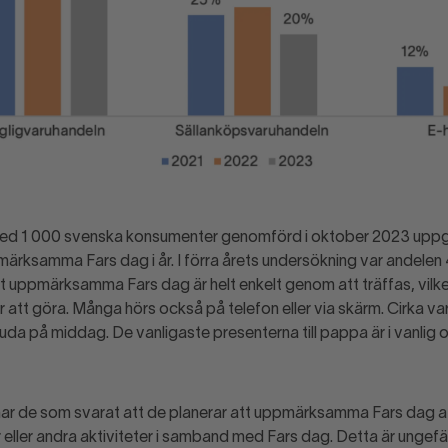
med 1 000 svenska konsumenter genomförd i oktober 2023 uppg
märksamma Fars dag i år. I förra årets undersökning var andelen
tt uppmärksamma Fars dag är helt enkelt genom att träffas, vilke
 att göra. Många hörs också på telefon eller via skärm. Cirka va
juda på middag. De vanligaste presenterna till pappa är i vanlig
nar de som svarat att de planerar att uppmärksamma Fars dag a
 eller andra aktiviteter i samband med Fars dag. Detta är ungefä