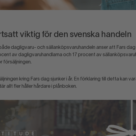
rtsatt viktig för den svenska handeln
både dagligvaru- och sällanköpsvaruhandeln anser att Fars dag ä
rocent av dagligvaruhandlarna och 17 procent av sällanköpsvaru
ör försäljningen.
jningen kring Fars dag sjunker i år. En förklaring till detta kan v
r allt fler håller hårdare i plånboken.