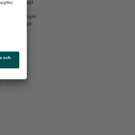
nj i samband med
ar en
nivåer. Även inom
 Inom e-handeln
tt 412