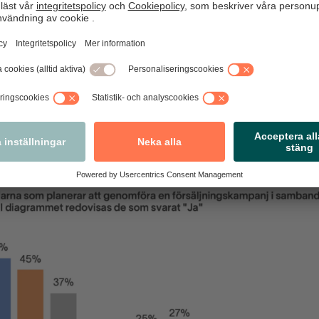
tillfrågats om de planerar att genomföra en försäljningskampa
 37 procent av de tillfrågade dagligvaruhandlarna att de planer
. I dagligvaruhandeln är trenden avtagande, men från från höga 
ln planerar färre handlare än förra året en försäljningskampanj.
g ökning från lägre nivåer.
ten firar far och spenderar i genomsni