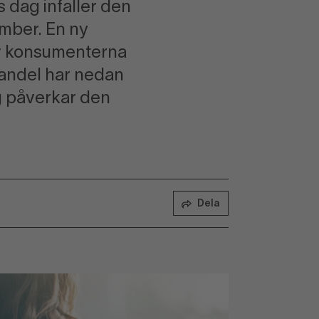
rs dag infaller den
ember. En ny
av konsumenterna
Handel har nedan
ag påverkar den
Dela