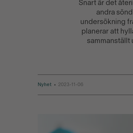
Snart är det återi
andra sönda
undersökning fr
planerar att hy
sammanställt u
Nyhet
2023-11-06
•