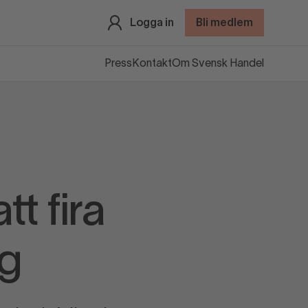
Logga in
Bli medlem
Press
Kontakt
Om Svensk Handel
tt fira
ag