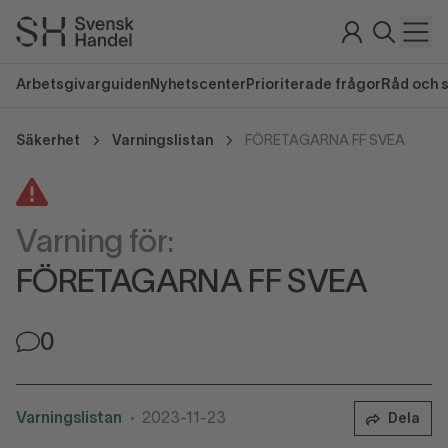
Arbetsgivarguiden
Nyhetscenter
Prioriterade frågor
Råd och 
Säkerhet
Varningslistan
FÖRETAGARNA FF SVEA
Varning för:
FÖRETAGARNA FF SVEA
0
Varningslistan
2023-11-23
Dela
•