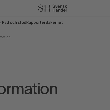
or
Råd och stöd
Rapporter
Säkerhet
rmation
formation