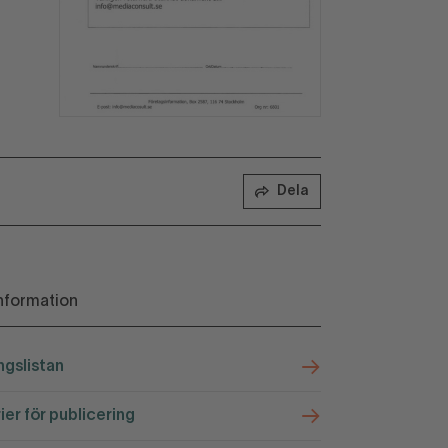
Dela
nformation
ngslistan
rier för publicering