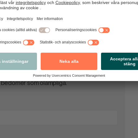
 kommentarer. Observera att vi förbehåller
vi bedömer som olämpliga.