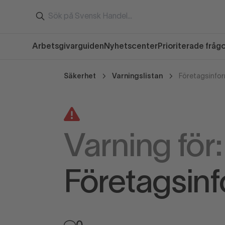
Arbetsgivarguiden
Nyhetscenter
Prioriterade fråg
Säkerhet
Varningslistan
Företagsinfo
Varning för:
Företagsin