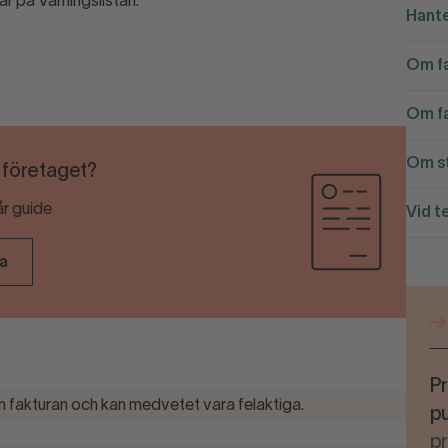
ar på Varningslistan.
Hante
Om fa
Om fa
Om st
r företaget?
år guide
Vid t
ra
Pr
 fakturan och kan medvetet vara felaktiga.
pu
p