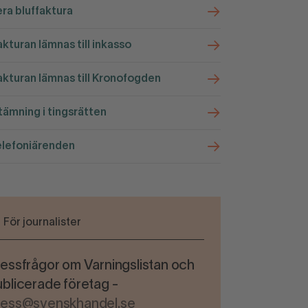
ra bluffaktura
kturan lämnas till inkasso
kturan lämnas till Kronofogden
ämning i tingsrätten
elefoniärenden
För journalister
essfrågor om Varningslistan och
blicerade företag -
ress@svenskhandel.se