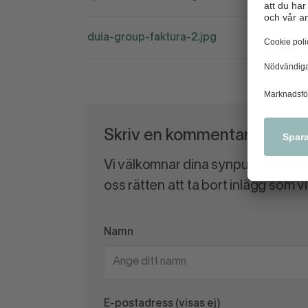
duia-group-faktura-2.jpg
Skriv en kommentar
Vi välkomnar dina synpunkter och
oss rätten att ta bort inlägg som 
Namn
E-postadress (visas ej)