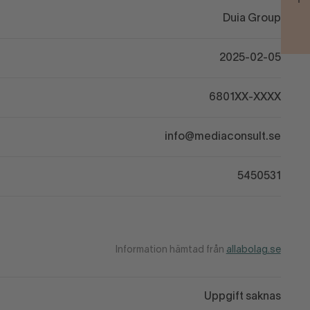
Duia Group
2025-02-05
6801XX-XXXX
info@mediaconsult.se
5450531
Information hämtad från
allabolag.se
Uppgift saknas