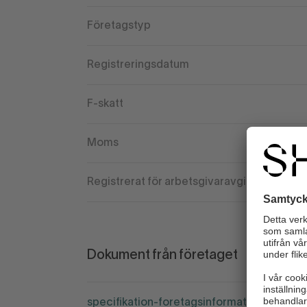
Företagstyp
Registreringsdatum
F-skatt
Moms
Registrerat för arbetsgivaravgift
Dokument från företaget
specifikation-foretagsinformation-2.jpg