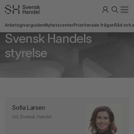
Arbetsgivarguiden
Nyhetscenter
Prioriterade frågor
Råd och 
Svensk Handels
styrelse
Sofia Larsen
Vd, Svensk Handel