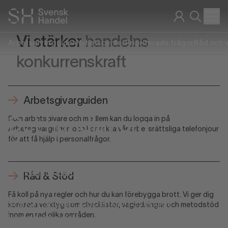
Vi stärker
handelns
Arbetsgivarguiden
Nyhetscenter
Prioriterade frågor
Råd och 
konkurrenskraft
Arbetsgivarguiden
Som arbetsgivare och medlem kan du logga in på
Det handlar om
Arbetsgivarguiden och kontakta vår arbetsrättsliga telefonjour
för att få hjälp i personalfrågor.
Sverige
Handelslandet Sverige går till val. Svensk
Råd & Stöd
Handel lyfter fem prioriterade områden för att
Få koll på nya regler och hur du kan förebygga brott. Vi ger dig
stärka handeln, jobben och Sveriges
konkreta verktyg som checklistor, vägledningar och metodstöd
inom en rad olika områden.
konkurrenskraft.