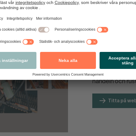
handeln
ut 2035
Upptäck hur låg
delbranscher – 
kommande tio åre
köpmönster och n
Ta del av de vikt
handeln och rust
Titta på we