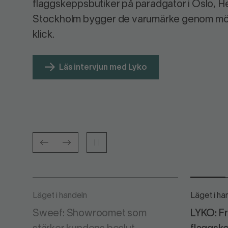
flaggskeppsbutiker på paradgator i Oslo, H
Stockholm bygger de varumärke genom möt
Läs intervjun med Lyko
Läget i handeln
Läget i ha
Sweef: Showroomet som
LYKO: Frå