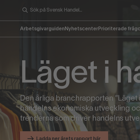
Arbetsgivarguiden
Nyhetscenter
Prioriterade fråg
Läget i 
Den årliga branchrapporten ”Läget 
handelns ekonomiska utveckling och
trenderna som driver handelns utve
Ladda ner årets rapport här