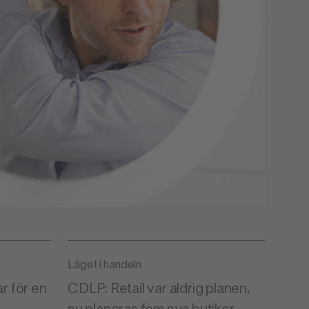
L
Läget i handeln
r för en
CDLP: Retail var aldrig planen,