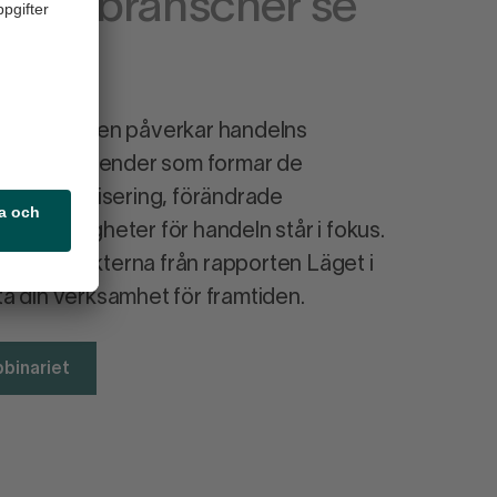
s delbranscher se
konjunkturen påverkar handelns
och vilka trender som formar de
n. Digitalisering, förändrade
ya möjligheter för handeln står i fokus.
igaste insikterna från rapporten Läget i
a din verksamhet för framtiden.
bbinariet