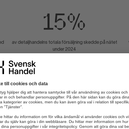
15%
ed
av detaljhandelns totala försäljning skedde på nätet
under 2024
Webbin