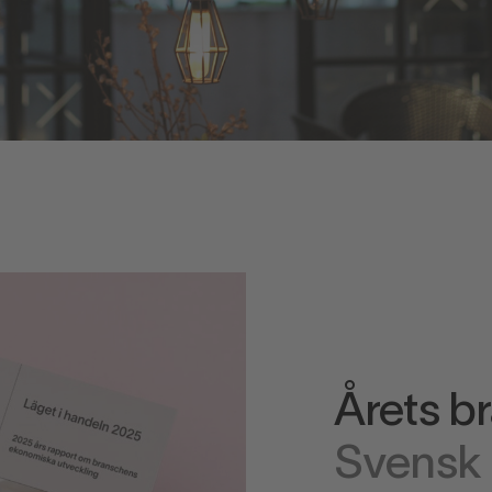
Årets b
Svensk