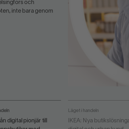
elsingfors och
en, inte bara genom
ndeln
Läget i handeln
n digital pionjär till
IKEA: Nya butikslösninga