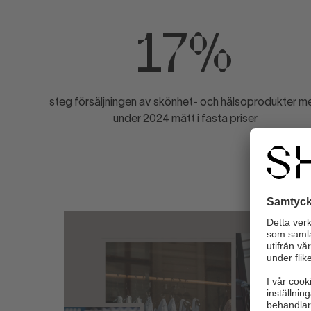
17%
steg försäljningen av skönhet- och hälsoprodukter m
under 2024 mätt i fasta priser