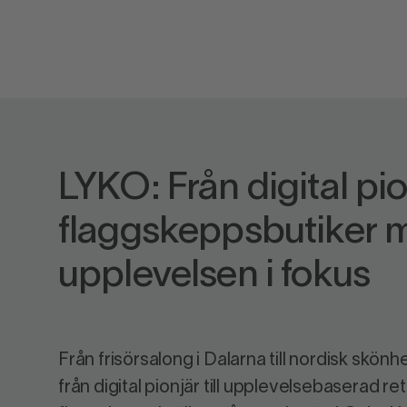
LYKO: Från digital pion
flaggskeppsbutiker 
upplevelsen i fokus
Från frisörsalong i Dalarna till nordisk skönh
från digital pionjär till upplevelsebaserad re