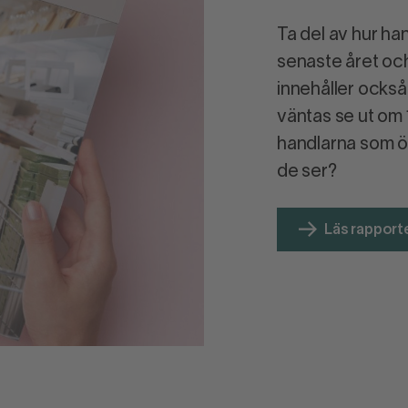
Ta del av hur ha
senaste året oc
innehåller ocks
väntas se ut om 
handlarna som öp
de ser?
Läs rapport