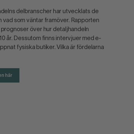
ndelns delbranscher har utvecklats de
h vad som väntar framöver. Rapporten
å prognoser över hur detaljhandeln
10 år. Dessutom finns intervjuer med e-
pnat fysiska butiker. Vilka är fördelarna
en här