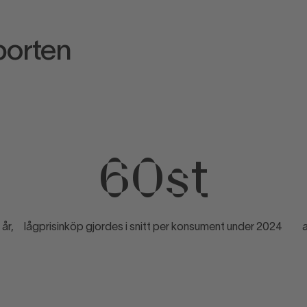
porten
60st
år,
lågprisinköp gjordes i snitt per konsument under 2024