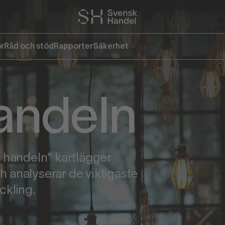
or
Råd och stöd
Rapporter
Säkerhet
handeln
i handeln” kartlägger
 analyserar de viktigaste
ckling.