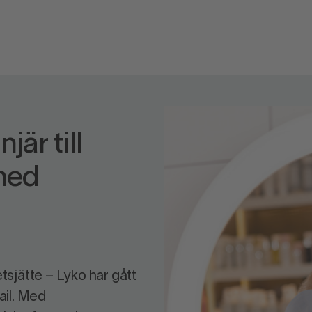
jär till
med
etsjätte – Lyko har gått
tail. Med