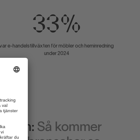
33%
var e-handelstillväxten för möbler och heminredning
under 2024
arium:
Så kommer