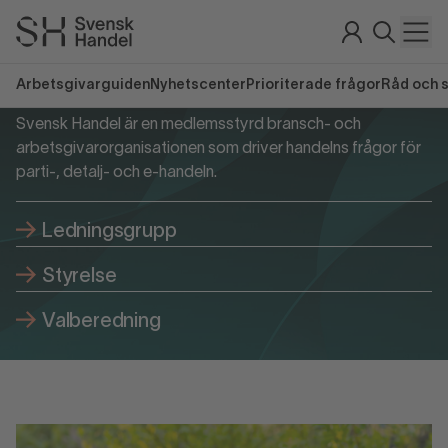
Organisation
Arbetsgivarguiden
Nyhetscenter
Prioriterade frågor
Råd och 
Svensk Handel är en medlemsstyrd bransch- och
arbetsgivarorganisationen som driver handelns frågor för
parti-, detalj- och e-handeln.
Ledningsgrupp
Styrelse
Valberedning