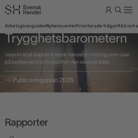
Arbetsgivarguiden
Nyhetscenter
Prioriterade frågor
Råd och 
Trygghetsbarometern
Varje kvartal släpper Svensk Handel en mätning som visar
på butikernas brottsutsatthet den senaste tiden.
Publiceringsplan 2026
Rapporter