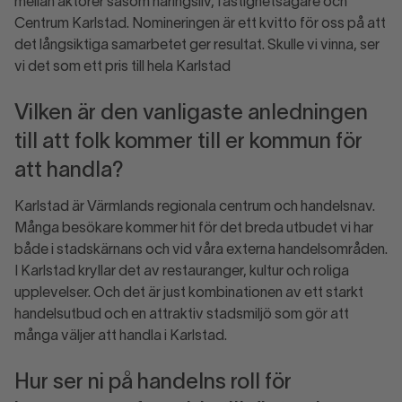
mellan aktörer såsom näringsliv, fastighetsägare och
Centrum Karlstad. Nomineringen är ett kvitto för oss på att
det långsiktiga samarbetet ger resultat. Skulle vi vinna, ser
vi det som ett pris till hela Karlstad
Vilken är den vanligaste anledningen
till att folk kommer till er kommun för
att handla?
Karlstad är Värmlands regionala centrum och handelsnav.
Många besökare kommer hit för det breda utbudet vi har
både i stadskärnans och vid våra externa handelsområden.
I Karlstad kryllar det av restauranger, kultur och roliga
upplevelser. Och det är just kombinationen av ett starkt
handelsutbud och en attraktiv stadsmiljö som gör att
många väljer att handla i Karlstad.
Hur ser ni på handelns roll för