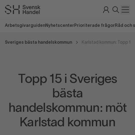
Arbetsgivarguiden
Nyhetscenter
Prioriterade frågor
Råd och 
Sveriges bästa handelskommun
Topp 15 i Sveriges
bästa
handelskommun: möt
Karlstad kommun