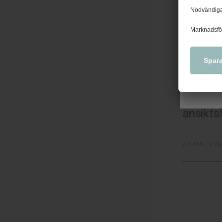
tidiga
kraft?
kollek
09 JUNI 2
Arbetsg
Arbetsm
ansiktsl
29 MAJ 20