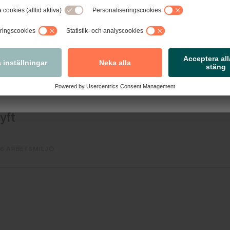
re praktiska steg-för-steg-guider, blanketter anpassade efter
tivavtal och nyheter med det senaste inom arbetsrätt.
026 LAGÄNDRING
Nästa
ivarnyhet
iljöutbildningen "Din arbetsplats i handeln"
yft
26 ARBETSMILJÖ