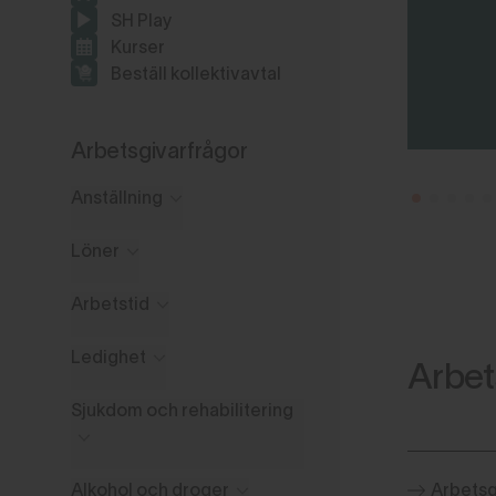
SH Play
Kurser
Beställ kollektivavtal
Arbetsgivarfrågor
Anställning
Löner
Arbetstid
Ledighet
Arbet
Sjukdom och rehabilitering
Alkohol och droger
Arbetsg