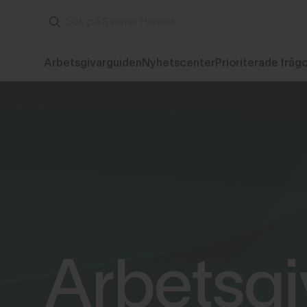
Arbetsgivarguiden
Nyhetscenter
Prioriterade fråg
Arbetsgi