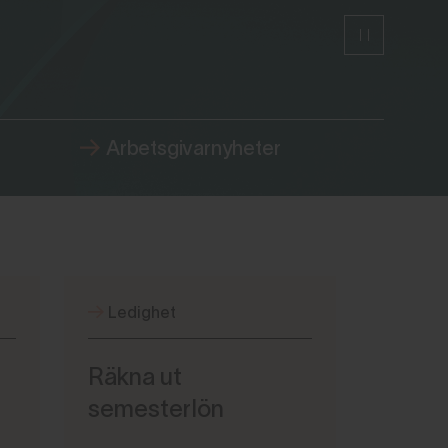
Arbetsgivarnyheter
Ledighet
Löner
Räkna ut
Årlig 
semesterlön