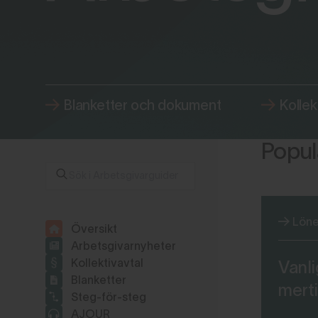
Blanketter och dokument
Kollek
Populä
Löne
Översikt
Arbetsgivarnyheter
Kollektivavtal
Vanli
Blanketter
mert
Steg-för-steg
AJOUR