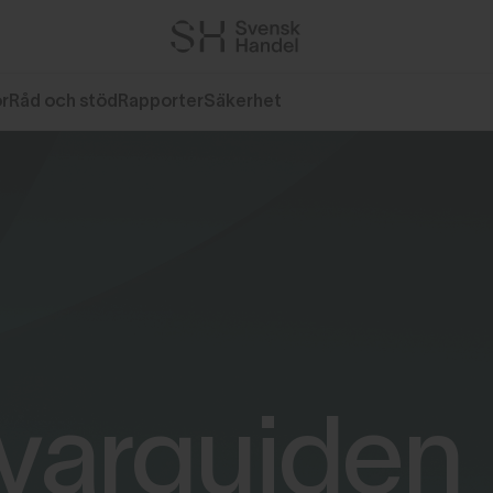
or
Råd och stöd
Rapporter
Säkerhet
varguiden