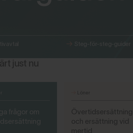
tivavtal
Steg-för-steg-guider
rt just nu
r
Löner
ga frågor om
Övertidsersättning
idsersättning
och ersättning vid
mertid