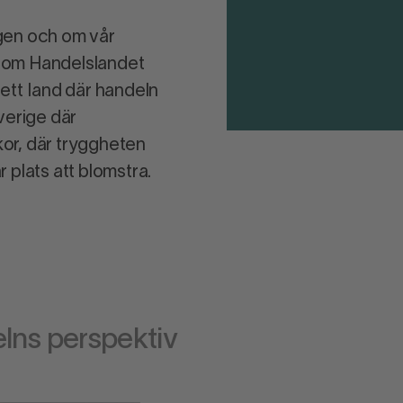
gen och om vår
 om Handelslandet
ett land där handeln
verige där
lkor, där tryggheten
 plats att blomstra.
lns perspektiv