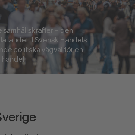
e samhällskrafter – den
hela landet. I Svensk Handels
de politiska vägval för en
r handel.
Sverige