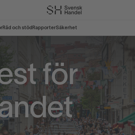
or
Råd och stöd
Rapporter
Säkerhet
est för
landet