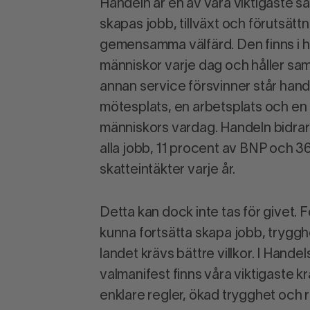
Handeln är en av våra viktigaste sa
skapas jobb, tillväxt och förutsättn
gemensamma välfärd. Den finns i h
människor varje dag och håller sa
annan service försvinner står han
mötesplats, en arbetsplats och en n
människors vardag. Handeln bidra
alla jobb, 11 procent av BNP och 36
skatteintäkter varje år.
Detta kan dock inte tas för givet. 
kunna fortsätta skapa jobb, trygghet
landet krävs bättre villkor. I Hande
valmanifest finns våra viktigaste k
enklare regler, ökad trygghet och r