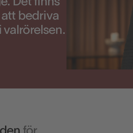
. Det finns
l att bedriva
i valrörelsen.
åden
för