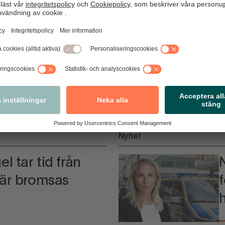
Nyhet
aravgifter
N
n i handeln
Nyhet
l tar tid från
fär bromsas