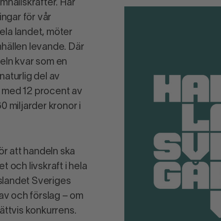
mhällskrafter. Här
ingar för vår
ela landet, möter
mhällen levande. Där
deln kvar som en
aturlig del av
r med 12 procent av
0 miljarder kronor i
För att handeln ska
 och livskraft i hela
lslandet Sveriges
rav och förslag – om
ättvis konkurrens.