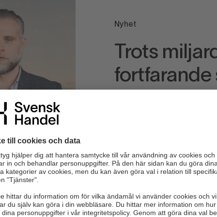
Nyhet
Trots miljar
fortfarande
Företag som vill göra rät
borde vara en självklar
marknaden. Men när rege
företaget är baserat bli
Läs hela artikeln