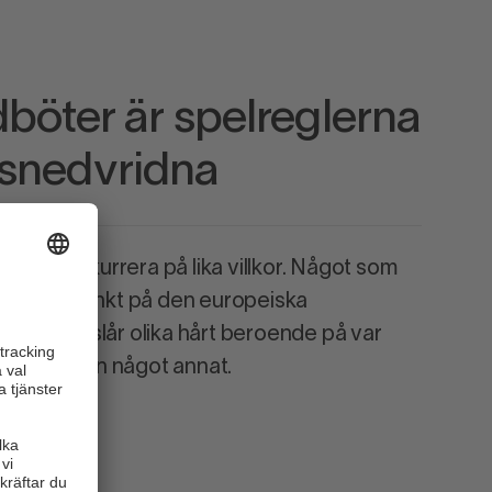
dböter är spelreglerna
 snedvridna
t och konkurrera på lika villkor. Något som
 utgångspunkt på den europeiska
lverken slår olika hårt beroende på var
r spelplanen något annat.