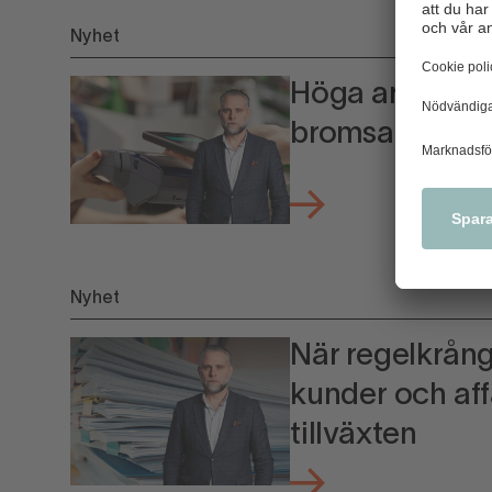
Nyhet
Höga arbetsgiv
bromsar jobbe
Nyhet
När regelkrånge
kunder och af
tillväxten