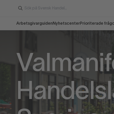
Arbetsgivarguiden
Nyhetscenter
Prioriterade fråg
Valmanif
Handels