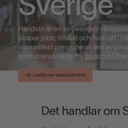
Sverige
Handeln är en av Sveriges viktigast
skapar jobb, tillväxt och livskraft i 
valmanifest presenteras fem avgöran
konkurrenskraftig, trygg och hållba
Ladda ner valmanifestet
Det handlar om 