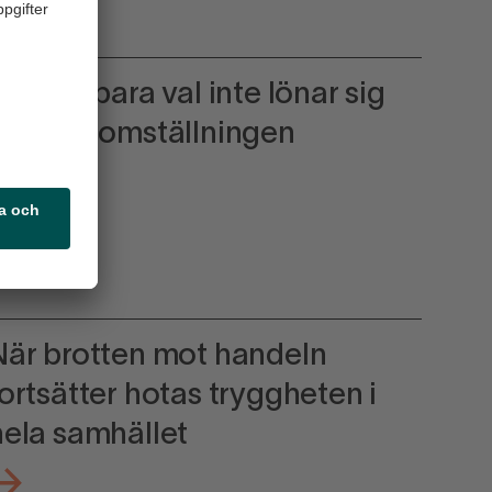
är hållbara val inte lönar sig
stannar omställningen
När brotten mot handeln
fortsätter hotas tryggheten i
hela samhället