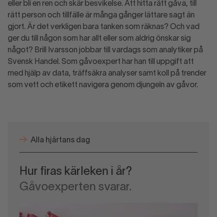
eller bli en ren och skär besvikelse. Att hitta rätt gåva, till
rätt person och tillfälle är många gånger lättare sagt än
gjort. Är det verkligen bara tanken som räknas? Och vad
ger du till någon som har allt eller som aldrig önskar sig
något? Brill Ivarsson jobbar till vardags som analytiker på
Svensk Handel. Som gåvoexpert har han till uppgift att
med hjälp av data, träffsäkra analyser samt koll på trender
som vett och etikett navigera genom djungeln av gåvor.
Alla hjärtans dag
Hur firas kärleken i år?
Gåvoexperten svarar.