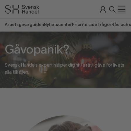
Arbetsgivarguiden
Nyhetscenter
Prioriterade frågor
Råd och 
Gåvopanik?
Svensk Handels expert hjälper dig hitta rätt gåva för livets
alla tillfällen.