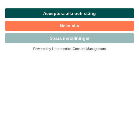
Visa filter
41
träffar
Guide
Vägledning kring penningtvätt
för handeln