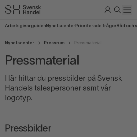
Arbetsgivarguiden
Nyhetscenter
Prioriterade frågor
Råd och 
Nyhetscenter
Pressrum
Pressmaterial
Pressmaterial
Här hittar du pressbilder på Svensk
Handels talespersoner samt vår
logotyp.
Pressbilder