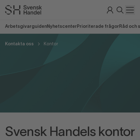
Arbetsgivarguiden
Nyhetscenter
Prioriterade frågor
Råd och 
Kontakta oss
Kontor
Svensk Handels kontor