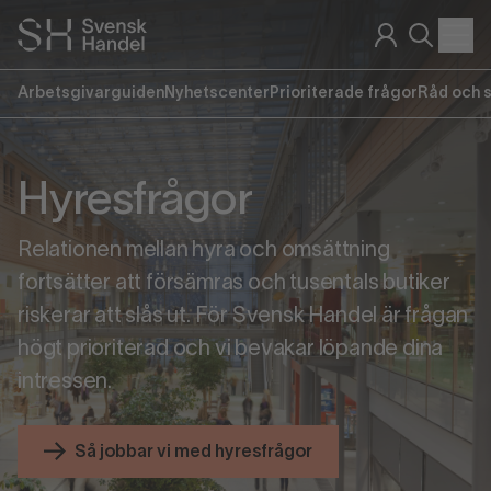
Arbetsgivarguiden
Nyhetscenter
Prioriterade frågor
Råd och 
Hyresfrågor
Relationen mellan hyra och omsättning
fortsätter att försämras och tusentals butiker
riskerar att slås ut. För Svensk Handel är frågan
högt prioriterad och vi bevakar löpande dina
intressen.
Så jobbar vi med hyresfrågor