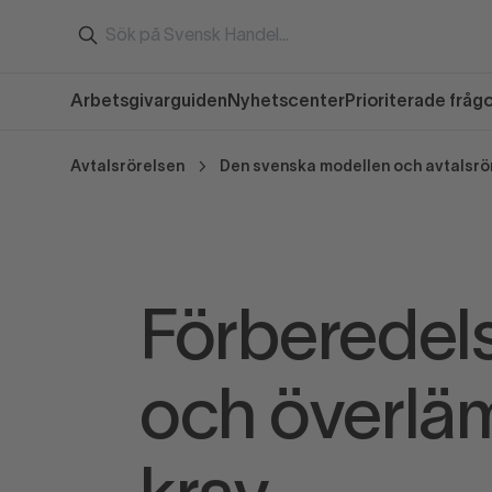
Arbetsgivarguiden
Nyhetscenter
Prioriterade fråg
Avtalsrörelsen
Den svenska modellen och avtalsrö
Förberedel
och överlä