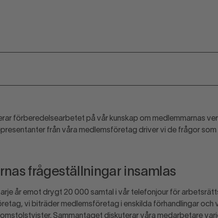
rar förberedelsearbetet på vår kunskap om medlemmarnas verk
presentanter från våra medlemsföretag driver vi de frågor som
as frågeställningar insamlas
rje år emot drygt 20 000 samtal i vår telefonjour för arbetsrätts
tag, vi biträder medlemsföretag i enskilda förhandlingar och v
omstolstvister. Sammantaget diskuterar våra medarbetare varj