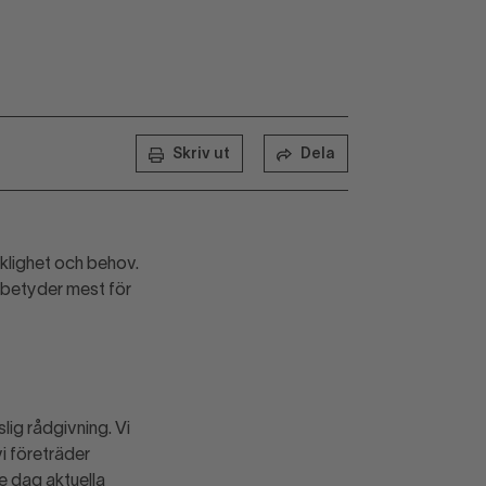
Skriv ut
Dela
lighet och behov.
 betyder mest för
lig rådgivning. Vi
i företräder
e dag aktuella