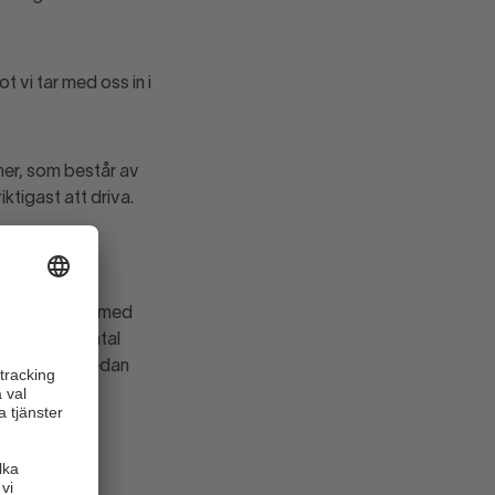
 vi tar med oss in i
ner, som består av
iktigast att driva.
Handel arbetar med
on och ett antal
oner är det sedan
ka driva.