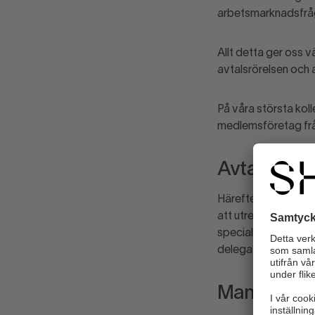
arbetsmarknadsfrå
Allt detta ger oss 
avtalsrörelsen och 
På våra största kol
medlemsföretag från 
Avtalskrav 
Härefter påbörjas et
att utreda och konk
specialister på arb
delegationerna som 
Mandat oc