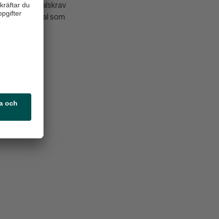
driva de avtalskrav
6 kollektivavtal som