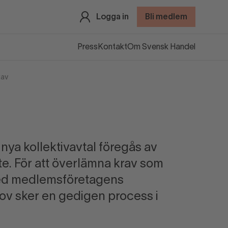
Logga in
Bli medlem
Press
Kontakt
Om Svensk Handel
rav
ya kollektivavtal föregås av
e. För att överlämna krav som
d medlemsföretagens
v sker en gedigen process i