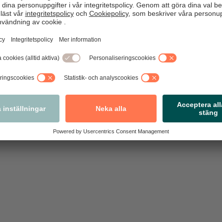
ngsdelegationerna gett Svensk Handel mandat att förhandla och 
ämnas kraven till våra fackliga motparter för vart och ett av de 1
knar.
 börja.