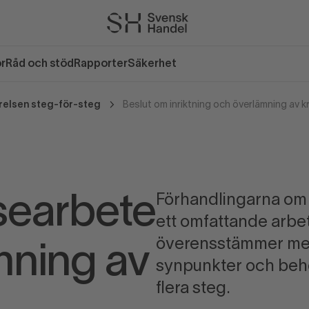
or
Råd och stöd
Rapporter
Säkerhet
relsen steg-för-steg
Beslut om inriktning och överlämning av k
Förhandlingarna om n
searbete
ett omfattande arbet
överensstämmer me
mning av
synpunkter och beho
flera steg.