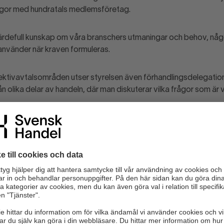
gor med hundratals medlemsföretag.
värdefull kunskap om våra branschers utmaningar och behov, något
använder när kraven formuleras.
lektivavtalsområden utser styrelsen även förhandlingsdelegatio
olika delar av handeln, där man diskuterar vilka frågor som är v
tas fram
t juridiskt förarbete. Vi går in i en förberedelsefas då Svensk 
retisera avtalskrav. Arbetet leds av förhandlingschef Ola Axelss
etsrättsliga frågor. På avtalsområden med förhandlingsdelegati
fattar det slutliga beslutet om vilka avtalskrav Svensk Handel s
h överlämning