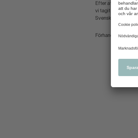
Efter att förhandli
vi tagit fram, överl
Svensk Handel tec
Förhandlingarna kan