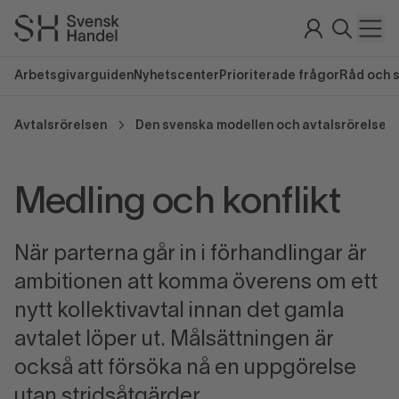
Arbetsgivarguiden
Nyhetscenter
Prioriterade frågor
Råd och 
Avtalsrörelsen
Den svenska modellen och avtalsrörelsen
Medling och konflikt
När parterna går in i förhandlingar är
ambitionen att komma överens om ett
nytt kollektivavtal innan det gamla
avtalet löper ut. Målsättningen är
också att försöka nå en uppgörelse
utan stridsåtgärder.