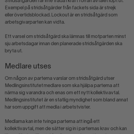
Stridsåtgärden får inte träda i kraft förrän avtalet löpt ut.
Exempel på stridsåtgärder från fackets sida är strejk
eller övertidsblockad. Lockout är en stridsåtgärd som
arbetsgivarparten kan vidta.
Ett varsel om stridsåtgärd ska lämnas till motparten minst
sju arbetsdagar innan den planerade stridsåtgärden ska
bryta ut.
Medlare utses
Om någon av parterna varslar om stridsåtgärd utser
Medlingsinstitutet medlare som ska hjälpa parterna att
närma sig varandra och enas om ett nytt kollektivavtal.
Medlingsinstitutet är en statlig myndighet som bland annat
har som uppgift att medla i arbetstvister.
Medlarna kan inte tvinga parterna att ingå ett
kollektivavtal, men de sätter sig in i parternas krav och kan