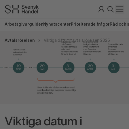
Arbetsgivarguiden
Nyhetscenter
Prioriterade frågor
Råd och 
Avtalsrörelsen
Viktiga datum i avtalsrörelsen 2025
Viktiga datum i