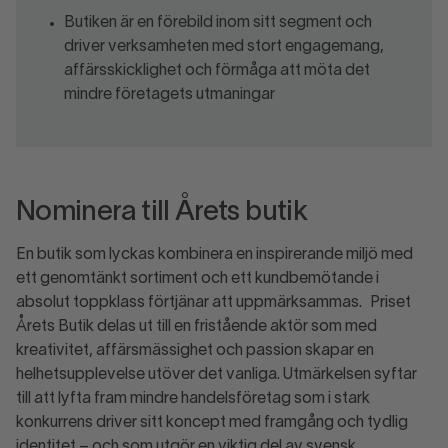
Butiken är en förebild inom sitt segment och
driver verksamheten med stort engagemang,
affärsskicklighet och förmåga att möta det
mindre företagets utmaningar
Nominera till Årets butik
En butik som lyckas kombinera en inspirerande miljö med
ett genomtänkt sortiment och ett kundbemötande i
absolut toppklass förtjänar att uppmärksammas. Priset
Årets Butik delas ut till en fristående aktör som med
kreativitet, affärsmässighet och passion skapar en
helhetsupplevelse utöver det vanliga. Utmärkelsen syftar
till att lyfta fram mindre handelsföretag som i stark
konkurrens driver sitt koncept med framgång och tydlig
identitet – och som utgör en viktig del av svensk