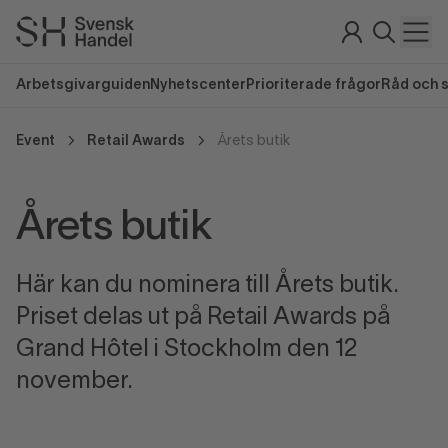
Arbetsgivarguiden
Nyhetscenter
Prioriterade frågor
Råd och 
Event
Retail Awards
Årets butik
Årets butik
Här kan du nominera till Årets butik.
Priset delas ut på Retail Awards på
Grand Hôtel i Stockholm den 12
november.