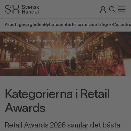
Arbetsgivarguiden
Nyhetscenter
Prioriterade frågor
Råd och 
Event
Retail Awards
Kategorier
Kategorierna i Retail
Awards
Retail Awards 2026 samlar det bästa