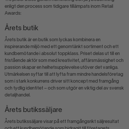
enligt den process som tidigare tillämpats inom Retail
Awards:
Årets butik
Årets butik är en butik som lyckas kombinera en
inspirerande miljö med ett genomtänkt sortiment och ett
kundbemötande i absolut toppklass. Priset delas ut till en
fristående aktör som med kreativitet, affärsmässighet och
passion skapar en helhetsupplevelse utöver det vanliga.
Utmärkelsen syftar till att lyfta fram mindre handelsföretag
som i stark konkurrens driver sitt koncept med framgång
och tydlig identitet – och som utgör en viktig del av svensk
detaljhandel.
Årets butikssäljare
Årets butikssäljare visar på ett framgångsrikt säljresultat
och ett kundbemötande som bidragit till företagets