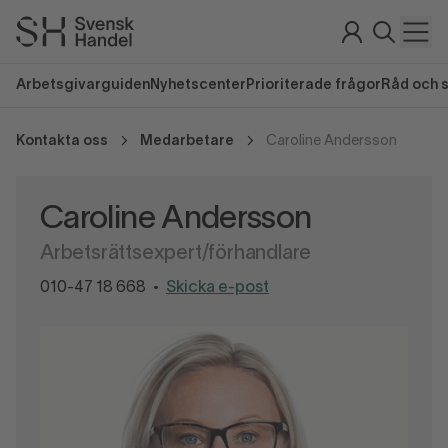
Arbetsgivarguiden
Nyhetscenter
Prioriterade frågor
Råd och 
Kontakta oss
Medarbetare
Caroline Andersson
Caroline Andersson
Arbetsrättsexpert/förhandlare
010-47 18 668
Skicka e-post
•