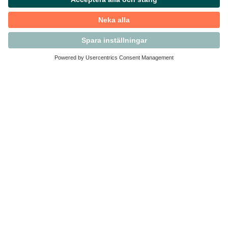
Kontakta Svensk Handel
Vi finns här för dig som medlem
Arbetsrätt och personalfrågor
Medlemskap
Affärsjuridik
Säkerhet och Varningslistan