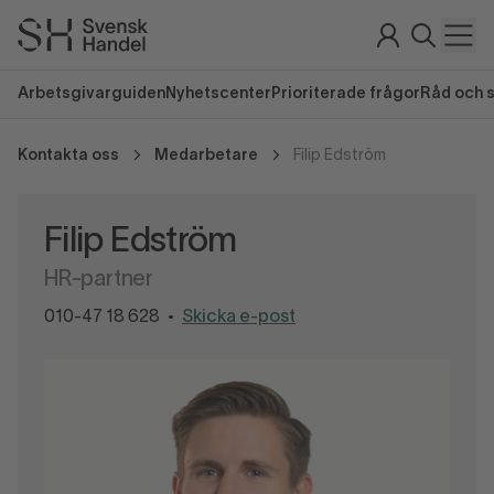
Arbetsgivarguiden
Nyhetscenter
Prioriterade frågor
Råd och 
Kontakta oss
Medarbetare
Filip Edström
Filip Edström
HR-partner
010-47 18 628
Skicka e-post
•