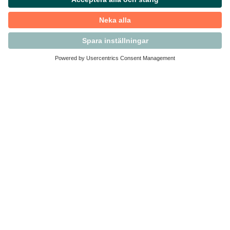
Kontakta Svensk Handel
Vi finns här för dig som medlem
Arbetsrätt och personalfrågor
Medlemskap
Affärsjuridik
Säkerhet och Varningslistan