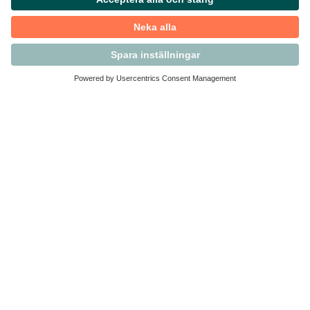
Kontakta Svensk Handel
Vi finns här för dig som medlem
Arbetsrätt och personalfrågor
Medlemskap
Affärsjuridik
Säkerhet och Varningslistan