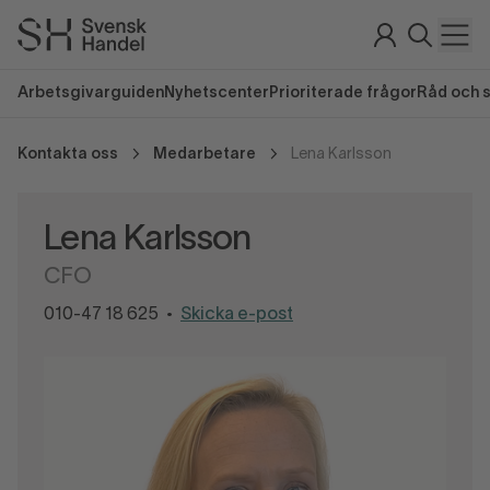
Arbetsgivarguiden
Nyhetscenter
Prioriterade frågor
Råd och 
Kontakta oss
Medarbetare
Lena Karlsson
Lena Karlsson
CFO
010-47 18 625
Skicka e-post
•