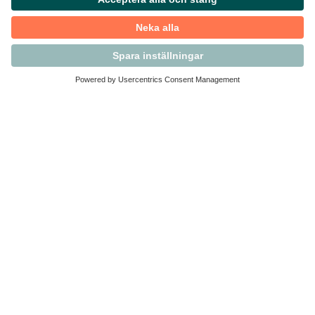
Kontakta Svensk Handel
Vi finns här för dig som medlem
Arbetsrätt och personalfrågor
Medlemskap
Affärsjuridik
Säkerhet och Varningslistan