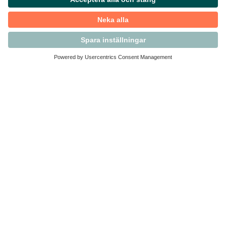
Kontakta Svensk Handel
Vi finns här för dig som medlem
Arbetsrätt och personalfrågor
Medlemskap
Affärsjuridik
Säkerhet och Varningslistan