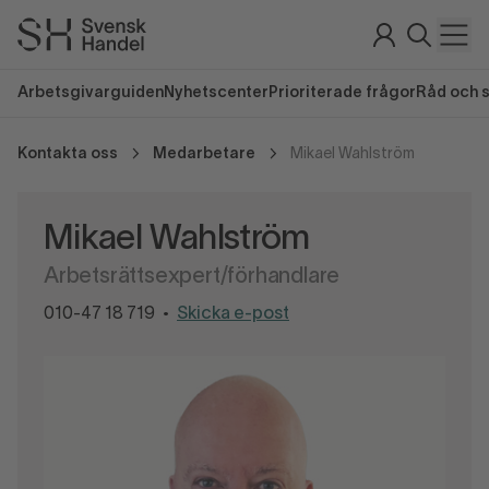
Arbetsgivarguiden
Nyhetscenter
Prioriterade frågor
Råd och 
Kontakta oss
Medarbetare
Mikael Wahlström
Mikael Wahlström
Arbetsrättsexpert/förhandlare
010-47 18 719
Skicka e-post
•