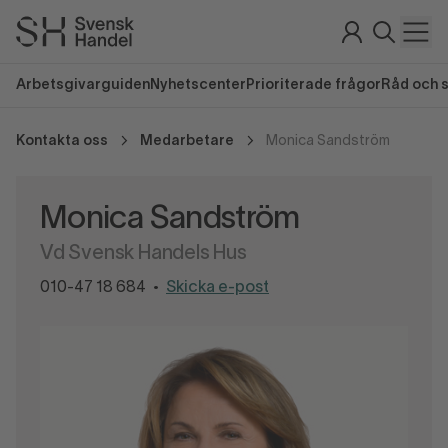
Arbetsgivarguiden
Nyhetscenter
Prioriterade frågor
Råd och 
Kontakta oss
Medarbetare
Monica Sandström
Monica Sandström
Vd Svensk Handels Hus
010-47 18 684
Skicka e-post
•