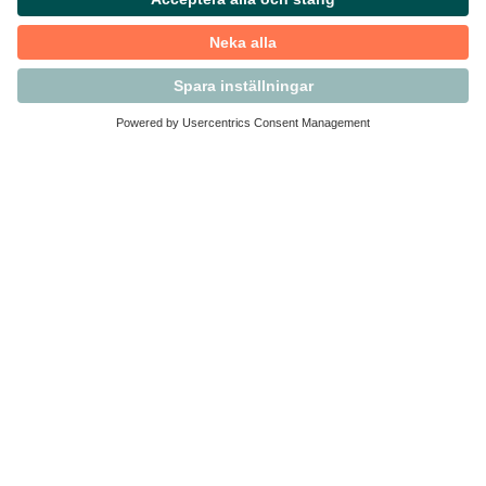
Kontakta Svensk Handel
Vi finns här för dig som medlem
Arbetsrätt och personalfrågor
Medlemskap
Affärsjuridik
Säkerhet och Varningslistan