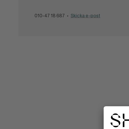
010-47 18 687
Skicka e-post
•