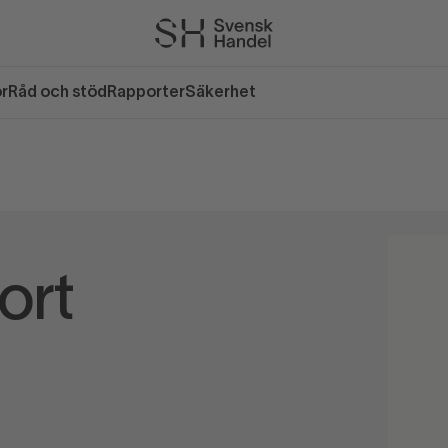
or
Råd och stöd
Rapporter
Säkerhet
ort