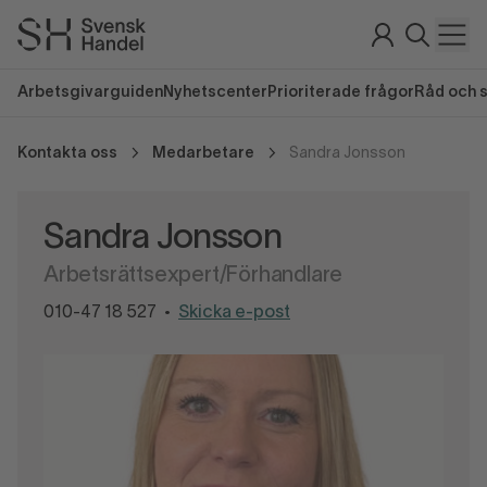
Arbetsgivarguiden
Nyhetscenter
Prioriterade frågor
Råd och 
Kontakta oss
Medarbetare
Sandra Jonsson
Sandra Jonsson
Arbetsrättsexpert/Förhandlare
010-47 18 527
Skicka e-post
•