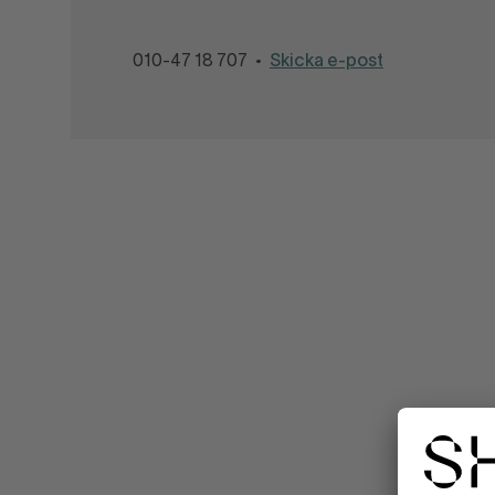
010-47 18 707
Skicka e-post
•