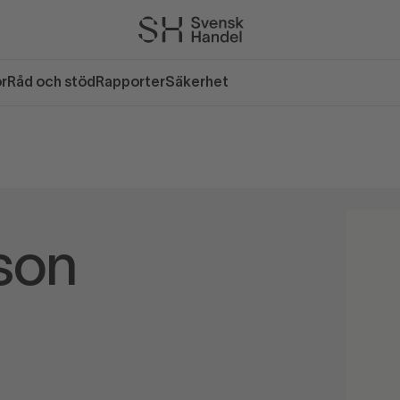
or
Råd och stöd
Rapporter
Säkerhet
son