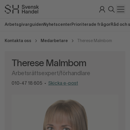
Arbetsgivarguiden
Nyhetscenter
Prioriterade frågor
Råd och 
Kontakta oss
Medarbetare
Therese Malmbom
Therese Malmbom
Arbetsrättsexpert/förhandlare
010-47 18 605
Skicka e-post
•