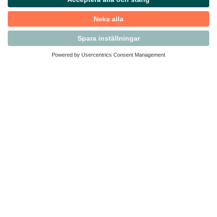
Kontakta Svensk Handel
Vi finns här för dig som medlem
Arbetsrätt och personalfrågor
Medlemskap
Affärsjuridik
Säkerhet och Varningslistan