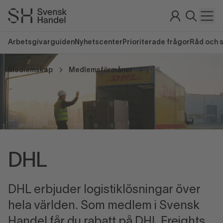
Arbetsgivarguiden
Nyhetscenter
Prioriterade frågor
Råd och 
Medlemskap
Medlemsförmåner
DHL
DHL
DHL erbjuder logistiklösningar över
hela världen. Som medlem i Svensk
Handel får du rabatt på DHL Freights