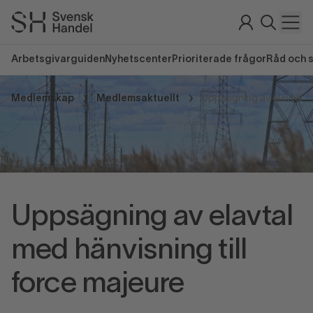
Arbetsgivarguiden
Nyhetscenter
Prioriterade frågor
Råd och 
Medlemskap
Medlemsaktuellt
Uppsägning av elavtal
med hänvisning till
force majeure