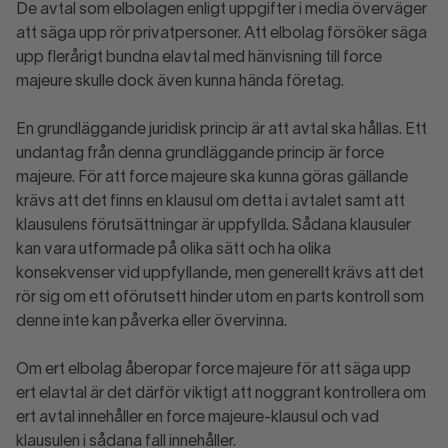
De avtal som elbolagen enligt uppgifter i media överväger
att säga upp rör privatpersoner. Att elbolag försöker säga
upp flerårigt bundna elavtal med hänvisning till force
majeure skulle dock även kunna hända företag.
En grundläggande juridisk princip är att avtal ska hållas. Ett
undantag från denna grundläggande princip är force
majeure. För att force majeure ska kunna göras gällande
krävs att det finns en klausul om detta i avtalet samt att
klausulens förutsättningar är uppfyllda. Sådana klausuler
kan vara utformade på olika sätt och ha olika
konsekvenser vid uppfyllande, men generellt krävs att det
rör sig om ett oförutsett hinder utom en parts kontroll som
denne inte kan påverka eller övervinna.
Om ert elbolag åberopar force majeure för att säga upp
ert elavtal är det därför viktigt att noggrant kontrollera om
ert avtal innehåller en force majeure-klausul och vad
klausulen i sådana fall innehåller.