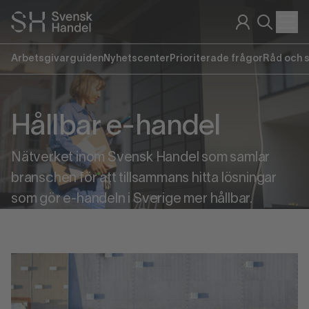
Arbetsgivarguiden
Nyhetscenter
Prioriterade frågor
Råd och 
Hållbar e-handel
Nätverket inom Svensk Handel som samlar
branschen för att tillsammans hitta lösningar
som gör e-handeln i Sverige mer hållbar.