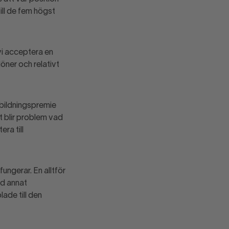
till de fem högst
vi acceptera en
löner och relativt
bildningspremie
t blir problem vad
ra till
fungerar. En alltför
nd annat
lade till den