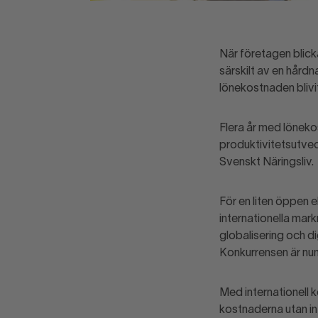
När företagen blick
särskilt av en hård
lönekostnaden blivit
Flera år med löneko
produktivitets­utve
Svenskt Näringsliv.
För en liten öppen 
internationella mar
globalisering och di
Konkurrensen är nume
Med internationell 
kostnaderna utan int