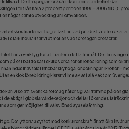
etstillväxt. Detta speglas också i ekonomin som helhet där
klingen föll från nära 3 procent perioden 1996–2006 till 0,5 pr
r en något sämre utveckling än i omvärlden.
a arbetskostnaderna i högre takt än vad produktiviteten ökar är i
lativt stark industri tar vi ut mer än vad företagen presterar.
talet har vi verktyg för att hantera detta framåt. Det finns ingen 
som på ett bättre sätt skulle verka för en lönebildning som ökar
innan industriavtalet innebar skyhöga löneökningar i kronor – me
 Utan en klok lönebildning klarar vi inte av att slå vakt om Sverig
de kan vi se att svenska företag håller sig väl framme på den gl
pt delaktigt i globala värdekedjor och deltar i ökande utsträcknin
na som ger möjlighet till välavlönad sysselsättning.
tt ge. Det yttersta syftet med konkurrenskraft är att öka invåna
 elva bland världens länder i OECD:s välståndsliga år 2017. Trots