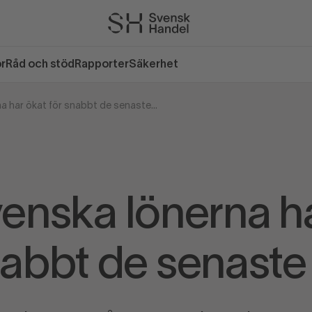
or
Råd och stöd
Rapporter
Säkerhet
”De svenska lönerna har ökat för snabbt de senaste åren”
enska lönerna h
nabbt de senaste