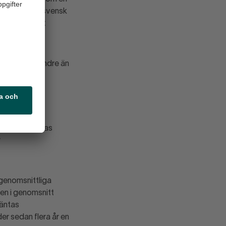
varje vrå av svensk
kostnadsläget
igger högre.
port vuxit mindre än
let
 Sveriges
ut att utvecklas
r
 genomsnittliga
den i genomsnitt
väntas
der sedan flera år en