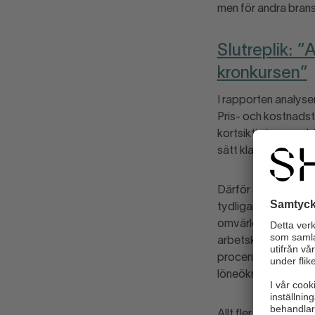
men för andra bransc
Slutreplik: 
kronkursen”
I rapporten analyser
Pris- och kostnadstr
kortsiktigt perspekt
sätt klara jobben oc
Därför är det illav
tydligare jämfört 
omvärlden under de 
arbetskraftskostnad
procent över länder
löneökningstakten d
Allt fler branscher ä