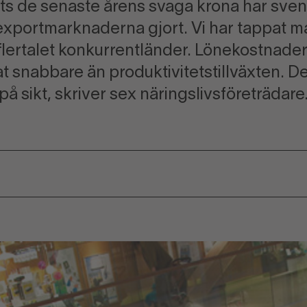
ts de senaste årens svaga krona har sven
exportmarknaderna gjort. Vi har tappat 
flertalet konkurrentländer. Lönekostnade
t snabbare än produktivitetstillväxten. Det
på sikt, skriver sex näringslivsföreträdare