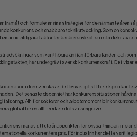
ar framåt och formulerar sina strategier för de närmaste åren så
nande konkurrens och snabbare teknikutveckling. Som en konsek
 en ännu viktigare faktor för konkurrenskraften i alla delar av näri
stnadsökningar som varit högre än i jämförbara länder, och som 
cklingstakten, har undergrävt svensk konkurrenskraft. Det visar e
ekonomi som den svenska är det livsviktigt att företagen kan hä
knaden. Det senaste decenniet har konkurrenssituationen hårdnat 
gitalisering. Allt fler sektorer och arbetsmoment blir konkurrensu
ra global för en allt bredare del av näringslivet.
konkurrens menas att utgångspunkten för prissättningen inte är 
ernationella konkurrenters pris. För industrin har detta varit leg