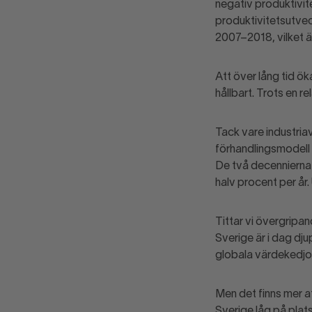
negativ produktivit
produktivitetsutvec
2007–2018, vilket ä
Att över lång tid ök
hållbart. Trots en re
Tack vare industriav
förhandlings­modell 
De två decennierna 
halv procent per år.
Tittar vi övergripan
Sverige är i dag dju
globala värdekedjor
Men det finns mer a
Sverige låg på plats