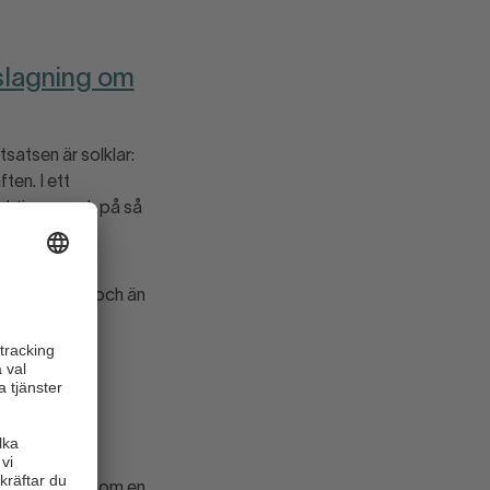
dslagning om
satsen är solklar:
ten. I ett
duktionen och på så
p allt.
 Västeuropa, och än
erige än i
ittliga
lands och 20
sst har
Europa.
längre att tala om en