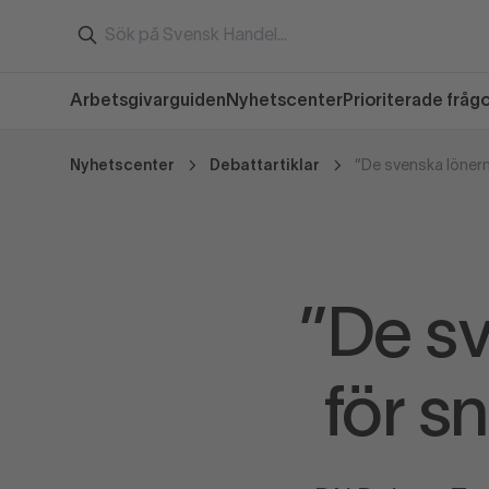
Arbetsgivarguiden
Nyhetscenter
Prioriterade fråg
Nyhetscenter
Debattartiklar
”De sv
för s