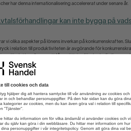
her har denna internationalisering accelererat under senare år.
”Avtalsförhandlingar kan inte bygga på va
ar vi olika aspekter på lönens inverkan på konkurrenskraften. Slut
yck i relation till produktiviteten är avgörande för konkurrenskraf
iv – där det handlar om att få avsättning för den befintliga pro
h generera resurser för den fortsatta utvecklingen – är det i princi
arslande att kostnadsläget i Sverige är högre jämfört med övriga
med EMU-området. Kostnaderna har dessutom ökat snabbare i Sv
senaste åren. Enligt statistik från Eurostat hamnar den genomsn
en för hela ekonomin per timme i Sverige 12 procent över Tysk
na som ingår i Kix-index, Sveriges viktigaste handelspartners. Vi
ämpats i Sverige – men inbromsningen har varit ännu starkare i 
r direkt utsatta för internationell konkurrens. Därför går det inte 