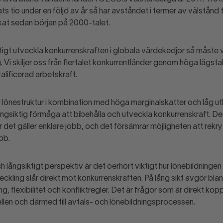
plats tio under en följd av år så har avståndet i termer av välstånd 
kat sedan början på 2000-talet.
tigt utveckla konkurrenskraften i globala värdekedjor så måste 
. Vi skiljer oss från flertalet konkurrentländer genom höga lägsta
alificerad arbetskraft.
önestruktur i kombination med höga marginalskatter och låg ut
ångsiktig förmåga att bibehålla och utveckla konkurrenskraft. De
r det gäller enklare jobb, och det försämrar möjligheten att rekryte
bb.
h långsiktigt perspektiv är det oerhört viktigt hur lönebildningen 
kling slår direkt mot konkurrenskraften. På lång sikt avgör bla
 flexibilitet och konfliktregler. Det är frågor som är direkt kopp
en och därmed till avtals- och lönebildningsprocessen.