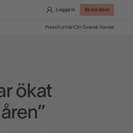
Logga in
Bli medlem
Press
Kontakt
Om Svensk Handel
ar ökat
 åren”