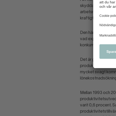
skyddad och en osky
arbetsmarknad, utan
kraftigt högre jämf
Den här utvecklinge
vad exportmarknader
konkurrentländer.
Det är genom högre 
produktivitetsutveck
mycket svagt komman
lönekostnadsökning
Mellan 1993 och 2006
produktivitetsutveck
varit 0,6 procent. S
produktivitetstillväx