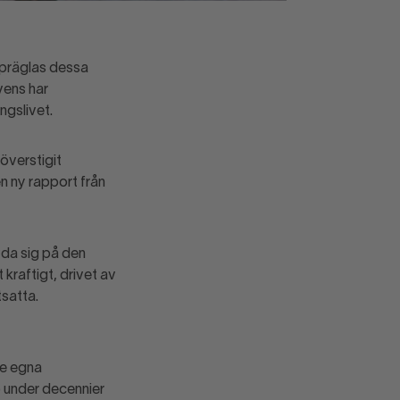
 präglas dessa
vens har
ngslivet.
överstigit
n ny rapport från
vda sig på den
kraftigt, drivet av
tsatta.
de egna
io under decennier