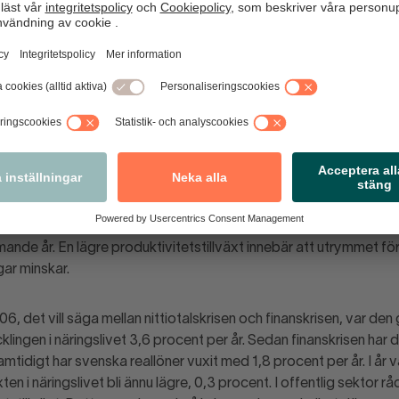
ddad sektor. Den ökade globala konkurrensen har letat sig in i 
för den offentliga sektorn. För tjänstesektorer som handel är 
ört med konkurrenter på den globala arenan, men även industrin l
n har ett pris. Trots de senaste årens svaga krona har svensk ex
na har gjort. Vi har tappat marknadsandelar jämfört med flerta
produktivitet som förutsättningar skapas för högre löner. Men
ling har följt en globalt svag produktivitets­trend och ser även 
de år. En lägre produktivitetstillväxt innebär att utrymmet fö
ar minskar.
, det vill säga mellan nittiotalskrisen och finanskrisen, var den
lingen i näringslivet 3,6 procent per år. Sedan finanskrisen har 
amtidigt har svenska reallöner vuxit med 1,8 procent per år. I år 
ten i näringslivet bli ännu lägre, 0,3 procent. I offentlig sektor rå