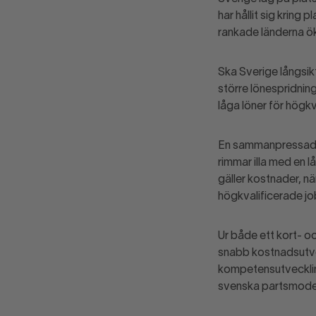
har hållit sig kring 
rankade länderna ö
Ska Sverige långsik
större lönespridning
låga löner för högkv
En sammanpressad l
rimmar illa med en l
gäller kostnader, nä
högkvalificerade jo
Ur både ett kort- oc
snabb kostnadsutvec
kompetensutveckling,
svenska partsmodell