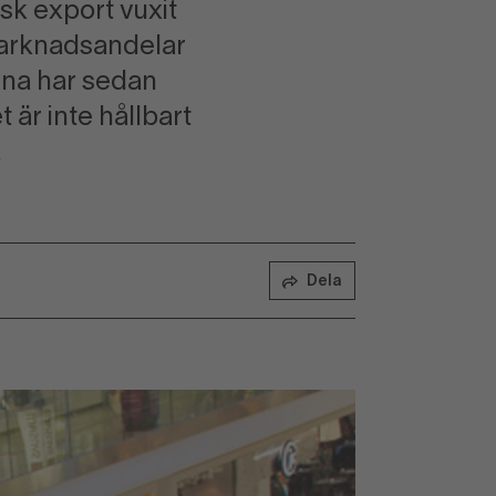
sk export vuxit
marknadsandelar
rna har sedan
 är inte hållbart
.
Dela