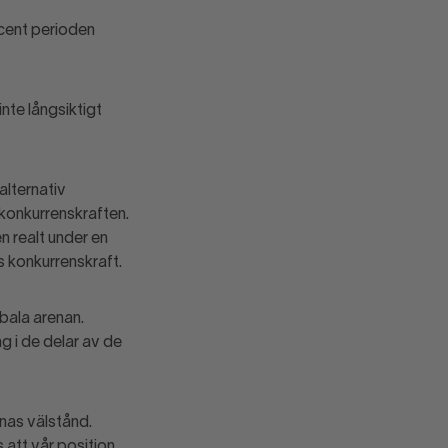
ocent perioden
nte långsiktigt
alternativ
 konkurrenskraften.
n realt under en
es konkurrenskraft.
obala arenan.
g i de delar av de
rnas välstånd.
 att vår position