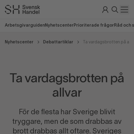
Arbetsgivarguiden
Nyhetscenter
Prioriterade frågor
Råd och 
Nyhetscenter
Debattartiklar
Ta vardagsbrotten på allv
Ta vardagsbrotten på
allvar
För de flesta har Sverige blivit
tryggare, men de som drabbas av
brott drabbas allt oftare. Sveriges