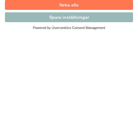
Kontakta Svensk Handel
Vi finns här för dig som medlem
Arbetsrätt och personalfrågor
Medlemskap
Affärsjuridik
Säkerhet och Varningslistan