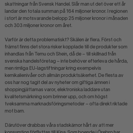
skattningar från Svensk Handel. Slår man ut det över ett år
landar den totala summan på 164 miljoner kronor. I regionen
i stort är motsvarande belopp 25 miljoner kronor i månaden
och 303 miljoner kronor om året.
Varför är detta problematiskt? Skälen är flera. Först och
främst finns det stora risker kopplade till de produkter som
inhandlas från Temu och Shein, då de – till skillnad från
svenska handelsföretag – inte behöver efterleva de hårda,
men rimliga EU-lagstiftningar kring exempelvis
kemikalienivåer och allmän produktsäkerhet. De flesta av
oss har nog tagit del av nyheter om giftiga ämnen i
shoppingjättarnas varor, elektroniska laddare utan
kvalitetsmärkning som brinner upp, och om högst
tveksamma marknadsföringsmetoder – ofta direkt riktade
mot barn.
Därutöver drabbas våra stadskärnor hårt av att mer
konsumtion förflyttas till Kina. Som boende i Örebro har