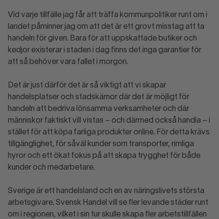
Vid varje tillfälle jag får att träffa kommunpolitiker runt om i
landet påminner jag om att det är ett grovt misstag att ta
handeln för given. Bara för att uppskattade butiker och
kedjor existerar i staden i dag finns det inga garantier för
att så behöver vara fallet i morgon.
Det är just därför det är så viktigt att vi skapar
handelsplatser och stadskärnor där det är möjligt för
handeln att bedriva lönsamma verksamheter och där
människor faktiskt vill vistas – och därmed också handla – i
stället för att köpa farliga produkter online. För detta krävs
tillgänglighet, för såväl kunder som transporter, rimliga
hyror och ett ökat fokus på att skapa trygghet för både
kunder och medarbetare.
Sverige är ett handelsland och en av näringslivets största
arbetsgivare. Svensk Handel vill se fler levande städer runt
om i regionen, vilket i sin tur skulle skapa fler arbetstillfällen