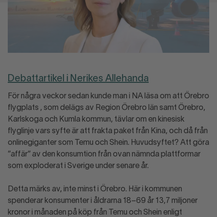
Debattartikel i Nerikes Allehanda
För några veckor sedan kunde man i NA läsa om att Örebro
flygplats , som delägs av Region Örebro län samt Örebro,
Karlskoga och Kumla kommun, tävlar om en kinesisk
flyglinje vars syfte är att frakta paket från Kina, och då från
onlinegiganter som Temu och Shein. Huvudsyftet? Att göra
”affär” av den konsumtion från ovan nämnda plattformar
som exploderat i Sverige under senare år.
Detta märks av, inte minst i Örebro. Här i kommunen
spenderar konsumenter i åldrarna 18–69 år 13,7 miljoner
kronor i månaden på köp från Temu och Shein enligt