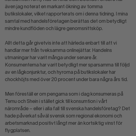
även jag noterat en markant ökning av tomma
butikslokaler, vilket rapporterats om i denna tidning. I mina
samtal med handelsföretagen berättas det om betydligt
mindre kundflöden och lägre genomsnittsköp.
Allt detta går givetvis inte att härleda enbart till att vi
handlar mer från tveksamma onlinejättar. Handelns
utmaningar har varit många under senare år.
Konsumenterna har varit betydligt mer sparsamma till följd
av en lågkonjunktur, och hyrorna på butikslokaler har
chockhöjts med över 20 procent under bara några års tid.
Men föreställ er om pengarna som i dag konsumeras på
Temu och Shein i stället gick till konsumtion i vårt
närområde – eller i alla fall till svenska handelsföretag? Det
hade påverkat såväl svensk som regional ekonomi och
arbetsmarknad positivt långt mer än kortsiktig vinst för
flygplatsen.