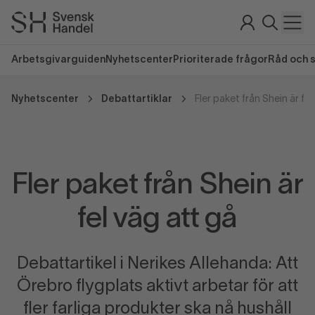
Arbetsgivarguiden
Nyhetscenter
Prioriterade frågor
Råd och 
Nyhetscenter
Debattartiklar
Fler paket från Shein är fel
Fler paket från Shein är
fel väg att gå
Debattartikel i Nerikes Allehanda: Att
Örebro flygplats aktivt arbetar för att
fler farliga produkter ska nå hushåll