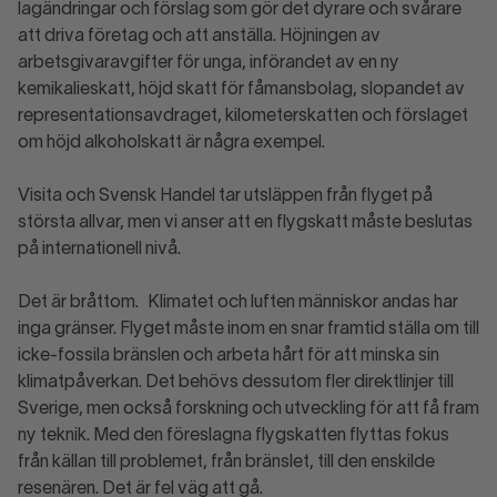
lagändringar och förslag som gör det dyrare och svårare
att driva företag och att anställa. Höjningen av
arbetsgivaravgifter för unga, införandet av en ny
kemikalieskatt, höjd skatt för fåmansbolag, slopandet av
representationsavdraget, kilometerskatten och förslaget
om höjd alkoholskatt är några exempel.
Visita och Svensk Handel tar utsläppen från flyget på
största allvar, men vi anser att en flygskatt måste beslutas
på internationell nivå.
Det är bråttom. Klimatet och luften människor andas har
inga gränser. Flyget måste inom en snar framtid ställa om till
icke-fossila bränslen och arbeta hårt för att minska sin
klimatpåverkan. Det behövs dessutom fler direktlinjer till
Sverige, men också forskning och utveckling för att få fram
ny teknik. Med den föreslagna flygskatten flyttas fokus
från källan till problemet, från bränslet, till den enskilde
resenären. Det är fel väg att gå.