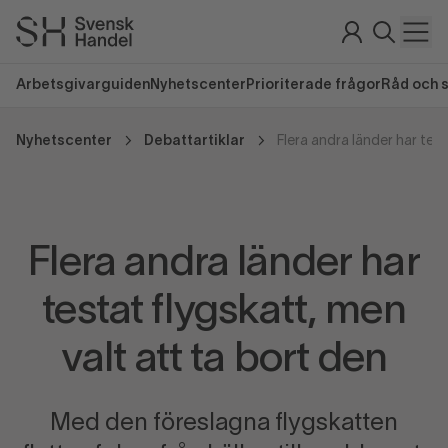
Arbetsgivarguiden
Nyhetscenter
Prioriterade frågor
Råd och 
Nyhetscenter
Debattartiklar
Flera andra länder har
testat flygskatt, men
valt att ta bort den
Med den föreslagna flygskatten