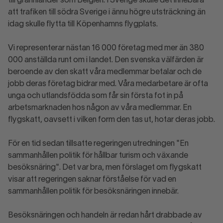
till grannländer som Belgien. I Sverige skulle det innebära
att trafiken till södra Sverige i ännu högre utsträckning än
idag skulle flytta till Köpenhamns flygplats.
Vi representerar nästan 16 000 företag med mer än 380
000 anställda runt om i landet. Den svenska välfärden är
beroende av den skatt våra medlemmar betalar och de
jobb deras företag bidrar med. Våra medarbetare är ofta
unga och utlandsfödda som får sin första fot in på
arbetsmarknaden hos någon av våra medlemmar. En
flygskatt, oavsett i vilken form den tas ut, hotar deras jobb.
För en tid sedan tillsatte regeringen utredningen "En
sammanhållen politik för hållbar turism och växande
besöksnäring". Det var bra, men förslaget om flygskatt
visar att regeringen saknar förståelse för vad en
sammanhållen politik för besöksnäringen innebär.
Besöksnäringen och handeln är redan hårt drabbade av