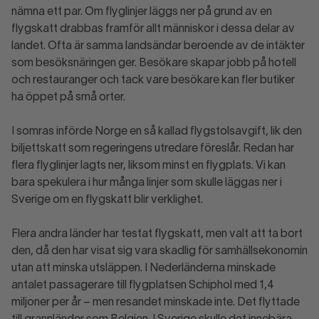
nämna ett par. Om flyglinjer läggs ner på grund av en
flygskatt drabbas framför allt människor i dessa delar av
landet. Ofta är samma landsändar beroende av de intäkter
som besöksnäringen ger. Besökare skapar jobb på hotell
och restauranger och tack vare besökare kan fler butiker
ha öppet på små orter.
I somras införde Norge en så kallad flygstolsavgift, lik den
biljettskatt som regeringens utredare föreslår. Redan har
flera flyglinjer lagts ner, liksom minst en flygplats. Vi kan
bara spekulera i hur många linjer som skulle läggas ner i
Sverige om en flygskatt blir verklighet.
Flera andra länder har testat flygskatt, men valt att ta bort
den, då den har visat sig vara skadlig för samhällsekonomin
utan att minska utsläppen. I Nederländerna minskade
antalet passagerare till flygplatsen Schiphol med 1,4
miljoner per år – men resandet minskade inte. Det flyttade