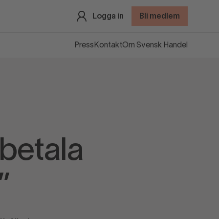
Logga in
Bli medlem
Press
Kontakt
Om Svensk Handel
 betala
”