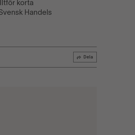
ltför korta
r Svensk Handels
Dela