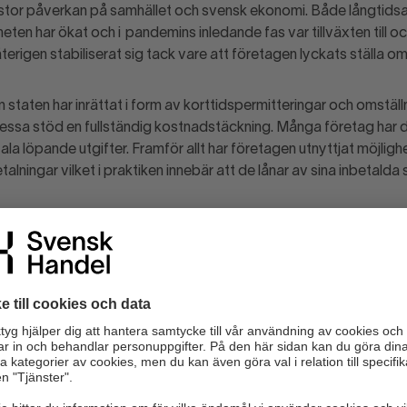
 stor påverkan på samhället och svensk ekonomi. Både långtids
ten har ökat och i pandemins inledande fas var tillväxten till 
 återigen stabiliserat sig tack vare att företagen lyckats ställa om
taten har inrättat i form av korttidspermitteringar och omställn
dessa stöd en fullständig kostnadstäckning. Många företag har d
tala löpande utgifter. Framför allt har företagen utnyttjat möjlig
alningar vilket i praktiken innebär att de lånar av sina inbetalda 
tånden var att de skulle utgöra en tillfällig buffert för företag
 smittspridning och restriktioner fortsatt, vilka i det närmaste in
 har skatteanstånden vuxit. Skuldberget uppgår nu till inte mindre
engar ska betalas tillbaka om ett knappt år, i april 2022, komme
 Återbetalningstiden måste därför förlängas samtidigt som indivi
 utarbetas.
rt
från Svenskt Näringsliv riskerar den alltför korta återbetalningst
urser. Totalt har drygt 45 000 svenska företag ansökt och fått