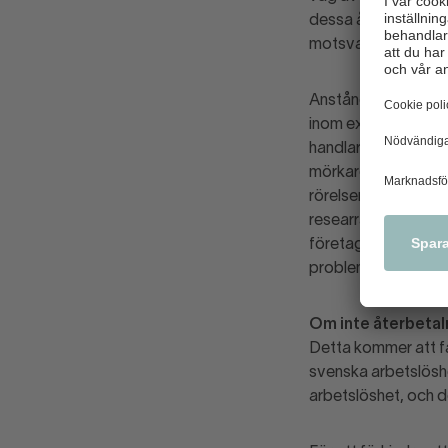
dessa återfinns upp
motsvarar drygt 30 
Anstånden är dock i
inom exempelvis hote
handlar om 6 400 för
mörkare. Inom hote
rörelseresultatet oc
rese­arrangörer, tå
företag, uthyrnings
problem att klara å
Om inte återbetal
Detta kommer att f
svenska arbetslöshe
arbetslöshet, och d