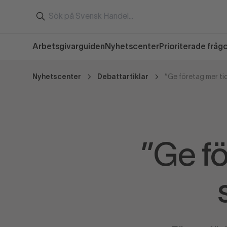
Arbetsgivarguiden
Nyhetscenter
Prioriterade fråg
Nyhetscenter
Debattartiklar
”Ge företag mer ti
”Ge fö