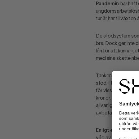
Pandemin
har haft
ungdoms­arbetslöshe
tur är har tillväxten
De stödsystem som s
bra. Dock ger inte 
lån för att kunna be
med sina skatteinbet
Tanken med skatteans
stöd. I takt med att
för vissa branscher,
kronor. När dessa p
allvarliga problem.
avbetalnings­planer
Enligt en ny rappo
våg av företagskonk