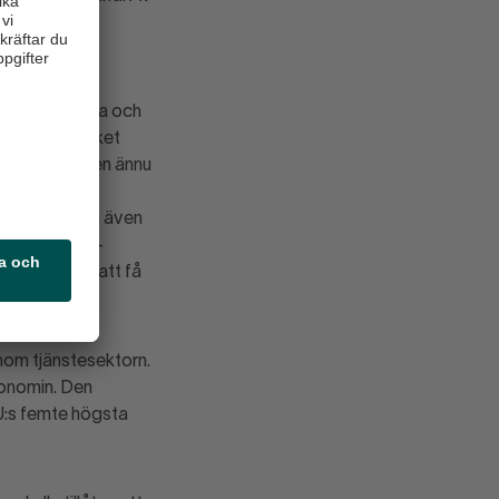
tteanstånd
rdare än andra och
­anstånd, vilket
019 blir bilden ännu
 av
lningarna. Men även
ch bemannings­
ässor kommer att få
 inom tjänstesektorn.
konomin. Den
U:s femte högsta