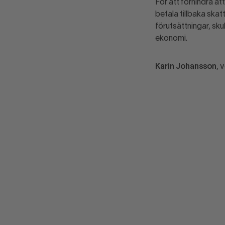
För att förhindra at
betala tillbaka skat
förutsättningar, sk
ekonomi.
Karin Johansson
, 