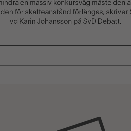
rhindra en massiv konkursvåg måste den al
tiden för skatteanstånd förlängas, skrive
vd Karin Johansson på SvD Debatt.