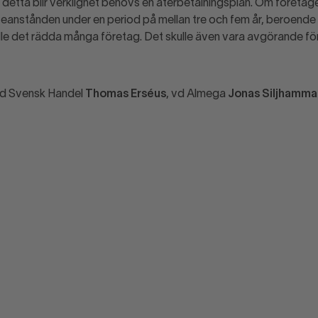
t detta blir verklighet behövs en återbetalningsplan. Om företagen 
te­anstånden under en period på mellan tre och fem år, beroende 
ulle det rädda många företag. Det skulle även vara avgörande f
vd Svensk Handel
Thomas Erséus
, vd Almega
Jonas Siljhamma