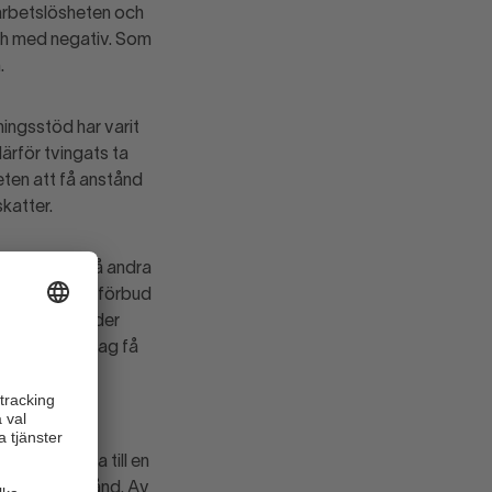
arbetslösheten och
och med negativ. Som
.
ings­stöd har varit
ärför tvingats ta
heten att få anstånd
skatter.
en i väntan på andra
neburit näringsförbud
 än 47 miljarder
r många företag få
duella
iden att leda till en
 skatte­anstånd. Av