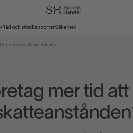
or
Råd och stöd
Rapporter
Säkerhet
d att betala skatteanstånden”
retag mer tid att
skatteanstånden