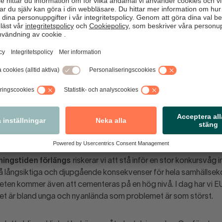
skattningsvis drygt tre av fyra i tjänstesektorn vars totala ska
miljarder kronor.
nte jämnt fördelade. Vissa branscher har drabbats betydligt hå
ll- och restaurang­branschen har vart fjärde företag fått skatte
etag. Sätts anstånden i relation till företagens rörelseresultat 2
ll och restaurang motsvarade skatte­anstånden över 40 procent
h närmare vart femte företag riskerar att inte klara av återbeta
g- och flygbolag, konsult-, medie-, rekryterings-, friskvårds- o
företag, fastighetsservice, tryckerier, biografer, butiker och m
terbetalningarna.
ningstiden förlängs
riskerar vi att stå inför en stor konkursvåg
å långsiktiga och djupgående konsekvenser för hela samhällse
ten kommer även att cementeras på en hög nivå. I dag har vi E
et är bland unga och nyanlända som problemet är som störst.