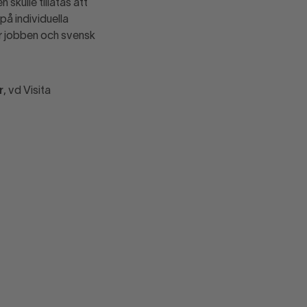
skulle tillåtas att
på individuella
ör jobben och svensk
r
, vd Visita