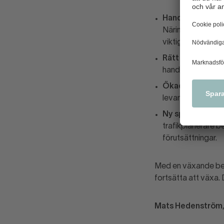
Handelns roll i 
Näringslivspoliti
viktigt. Nästan en
Rätt etableringa
handelns företag o
Ökad tillgänglig
levande handel.
Ny specialistku
trafikplanerare 
förutsättningar.
Med en växande befo
fortsätta att växa. 
Mats Hedenström