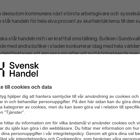
eln dessutom kommunens näst största arbetsgivare och sysselsä
står handeln för hela elva procent av skatteintäkterna till den s
aka står handeln mitt i en kraftfull omställning. Butiken i Sundsva
de med andra butiker i staden konkurrerar idag med hela världen.
ndelsföretagen att anpassa sig efter ett nytt köpbeteende men 
lla konkurrensen har medfört att många butiker kämpar med vik
 löner och hyror.
ändras kommer den även fortsättningsvis att spela en nyckelroll
rsökning visar att butiker är den viktigaste anledningen att b
na runt om i staden, ett Birsta som växer och satsningen på at
isar också att framtidstron i Sundsvall är stark.
ln skapar nya möjligheter som kommun och fastighetsägare beh
 konkurrenskraftig handel i Sundsvall anser vi att följande blir vik