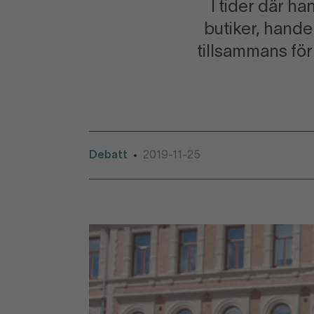
I tider där h
butiker, hand
tillsammans för 
Debatt
2019-11-25
•