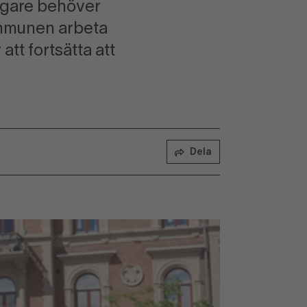
digare behöver
ommunen arbeta
att fortsätta att
Dela