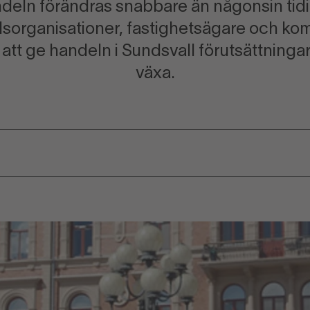
andeln förändras snabbare än någonsin ti
elsorganisationer, fastighetsägare och k
att ge handeln i Sundsvall förutsättningar 
växa.