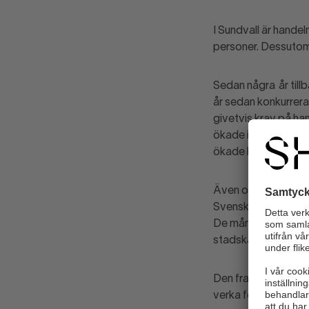
I Sundvall är hand
personer. Dessutom 
Sedan några år tillb
år sedan konkurrera
givetvis krav på ha
ökade internatione
ökade kostnader för
Även om handeln för
Svensk Handels unde
De många byggkranar
stadskärna år 2021 v
Den framtida hande
verka för en fortsatt