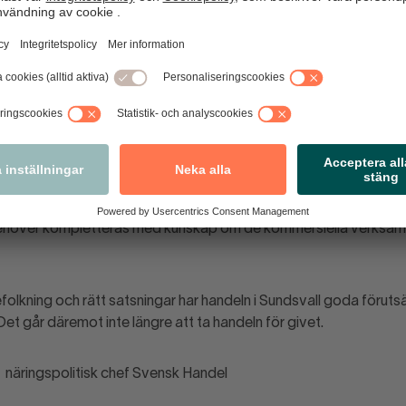
besöksnäringen
. Besöksnäringen lyfts fram som en viktig näring i
ska programmet. Att även tänka handel när staden satsar på bes
 tredjedel av turismens totala omsättning går till just handeln.
r
. En aktuell handelsstrategi kopplad till översiktsplanen ger tydlig
ch bidrar till rätt etableringar.
het
. God tillgänglighet för både konsumenter och godstransport
nskap
. Tjänster som stadsbyggnadsinspektör, stadsarkitekt, sa
behöver kompletteras med kunskap om de kommersiella verksa
lkning och rätt satsningar har handeln i Sundsvall goda förutsä
Det går däremot inte längre att ta handeln för givet.
, näringspolitisk chef Svensk Handel