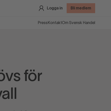
Logga in
Bli medlem
Press
Kontakt
Om Svensk Handel
övs för
all