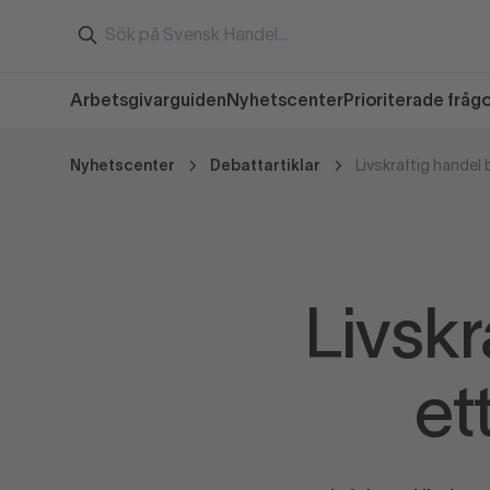
Arbetsgivarguiden
Nyhetscenter
Prioriterade fråg
Nyhetscenter
Debattartiklar
Livskr
et