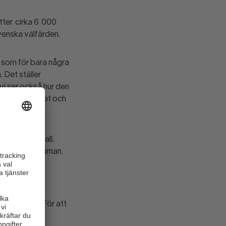
tter cirka 6 000
venska välfärden.
ll som för bara några
 Det ställer
vi ser också hur den
ande lönsamhet och
 för Sundsvall.
esöka stadskärnan.
t bli Årets
över möta. För att
tigt: