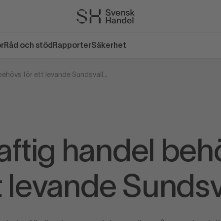
or
Råd och stöd
Rapporter
Säkerhet
Livskraftig handel behövs för ett levande Sundsvall
aftig handel beh
t levande Sundsv