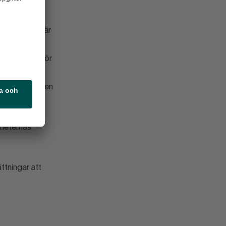
 det
öksnäringen är
a riktlinjer för
er krävs för en
mhälls- och
mheternas
ttningar att