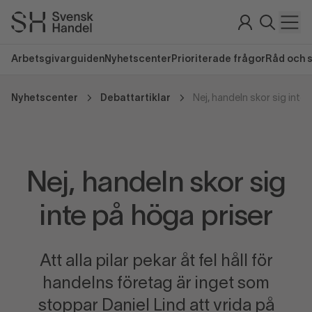
Arbetsgivarguiden
Nyhetscenter
Prioriterade frågor
Råd och 
Nyhetscenter
Debattartiklar
Nej, handeln skor sig inte
Nej, handeln skor sig
inte på höga priser
Att alla pilar pekar åt fel håll för
handelns företag är inget som
stoppar Daniel Lind att vrida på