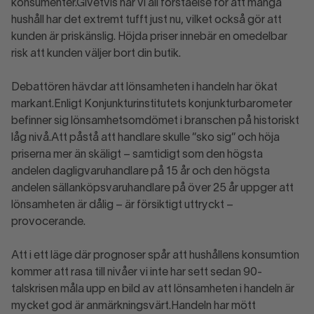
konsumenter.Givetvis har vi all förståelse för att många
hushåll har det extremt tufft just nu, vilket också gör att
kunden är priskänslig. Höjda priser innebär en omedelbar
risk att kunden väljer bort din butik.
Debattören hävdar att lönsamheten i handeln har ökat
markant.Enligt Konjunkturinstitutets konjunkturbarometer
befinner sig lönsamhetsomdömet i branschen på historiskt
låg nivå.Att påstå att handlare skulle ”sko sig” och höja
priserna mer än skäligt – samtidigt som den högsta
andelen dagligvaruhandlare på 15 år och den högsta
andelen sällanköpsvaruhandlare på över 25 år uppger att
lönsamheten är dålig – är försiktigt uttryckt –
provocerande.
Att i ett läge där prognoser spår att hushållens konsumtion
kommer att rasa till nivåer vi inte har sett sedan 90-
talskrisen måla upp en bild av att lönsamheten i handeln är
mycket god är anmärkningsvärt.Handeln har mött