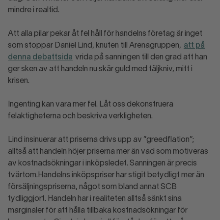
mindre i realtid.
Att alla pilar pekar åt fel håll för handelns företag är inget
som stoppar Daniel Lind, knuten till Arenagruppen,
att på
denna debattsida
vrida på sanningen till den grad att han
ger sken av att handeln nu skär guld med täljkniv, mitt i
krisen.
Ingenting kan vara mer fel. Låt oss dekonstruera
felaktigheterna och beskriva verkligheten.
Lind insinuerar att priserna drivs upp av ”greedflation”;
alltså att handeln höjer priserna mer än vad som motiveras
av kostnadsökningar i inköpsledet. Sanningen är precis
tvärtom.Handelns inköpspriser har stigit betydligt mer än
försäljningspriserna, något som bland annat SCB
tydliggjort. Handeln har i realiteten alltså sänkt sina
marginaler för att hålla tillbaka kostnadsökningar för