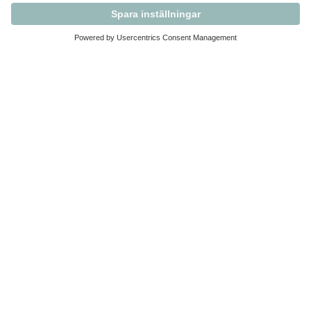
Kontakta Svensk Handel
Vi finns här för dig som medlem
Arbetsrätt och personalfrågor
Medlemskap
Affärsjuridik
Säkerhet och Varningslistan
Prenumerera på vårt nyhetsbrev