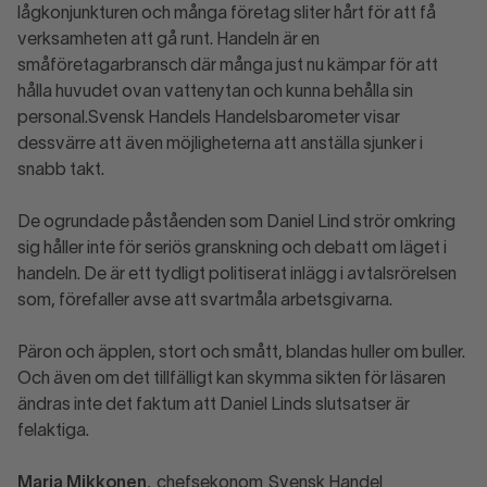
lågkonjunkturen och många företag sliter hårt för att få
verksamheten att gå runt. Handeln är en
småföretagarbransch där många just nu kämpar för att
hålla huvudet ovan vattenytan och kunna behålla sin
personal.Svensk Handels Handelsbarometer visar
dessvärre att även möjligheterna att anställa sjunker i
snabb takt.
De ogrundade påståenden som Daniel Lind strör omkring
sig håller inte för seriös granskning och debatt om läget i
handeln. De är ett tydligt politiserat inlägg i avtalsrörelsen
som, förefaller avse att svartmåla arbetsgivarna.
Päron och äpplen, stort och smått, blandas huller om buller.
Och även om det tillfälligt kan skymma sikten för läsaren
ändras inte det faktum att Daniel Linds slutsatser är
felaktiga.
Maria Mikkonen
, chefsekonom Svensk Handel