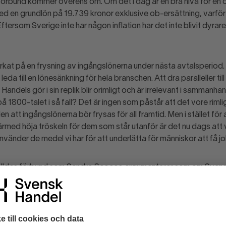
örbund kommer överens om. Om det i dag är en bra nivå för en o
med en grundlön på 19.739 kronor exklusive ob-ersättning, varför 
? Eftersom Sverige inte har någon inflation har det inte blivit dyrar
rkat på en frysning av ingångslönerna under nästa avtalsperiod.
leda till en lönesänkning för hela branschen. Att dra paralleller ti
Handels gör i sin replik blir orimligt och är irrelevant i sammanhan
 1800-talet i så fall? Det är ingen som påstår att det vore rimlig
en att ingångslönerna bör frysas för all framtid. Men i stället för 
rmed höja tröskeln för dem som står utanför är det nu dags att v
änder de medel vi har för att underlätta för människor att få j
älldas förbund som Sandro Scocco argumenterar som om Svens
ng av ingångslönerna, när det är en frysning vi talar om. Frågan är 
höja ingångslönerna ytterligare? Handeln har redan bland de högs
 i Sverige. Sverige har de högsta ingångslönerna i EU. Ingen av
ler jobb av att höja nivån. Det blir det nämligen inte. Den forskni