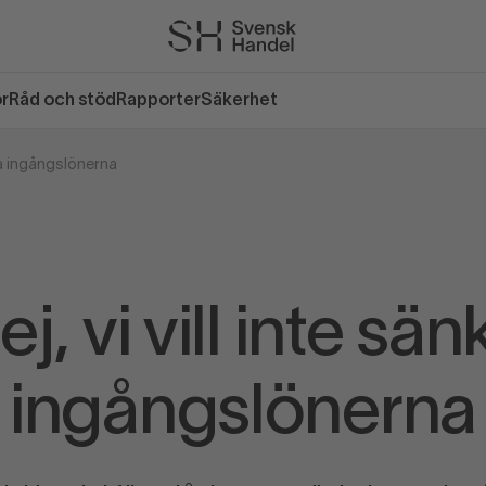
or
Råd och stöd
Rapporter
Säkerhet
nka ingångslönerna
ej, vi vill inte sän
ingångslönerna