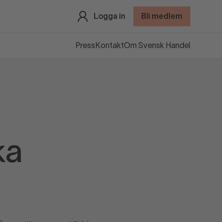
Logga in
Bli medlem
Press
Kontakt
Om Svensk Handel
ka