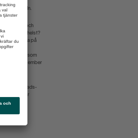
kes födda och
 detaljhandeln.
örhandlar vi och
r vilken som helst?
dning att vända på
b? För Svensk
s också villkor som
n uppgav i december
m arbetsmarknads-
nställa spelar