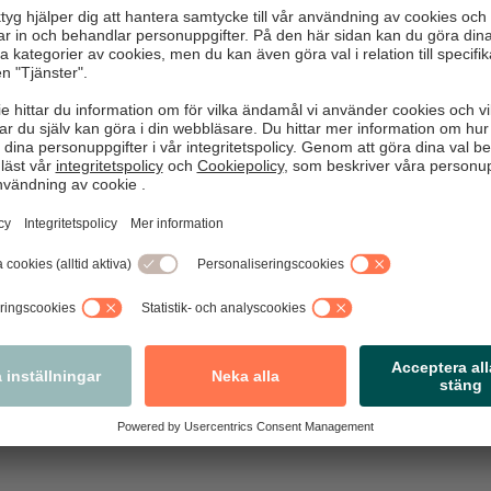
ga ingångslöner leder till färre jobb och inte minst drabbar utri
rare att få jobb och särskilt i vissa branscher, som till exempel
e frågar vi oss vilket utrymme som finns för löneökningar. Sedan f
rter. Så även denna gång. Men anser vi att denna avtalsrörelse ä
är "business as usual" i Sverige? Eller är det så att det finns anle
öka hitta de vägar som finns för att hjälpa fler människor in i job
 enkelt. Vi vill göra vad vi kan för att anställa fler, men det kräv
re kan och vågar anställa. Över 60 procent av handelsföretage
la fler om kostnaderna var lägre.
 Handelsanställdas förbund vill kroka arm med Svensk handel o
tser. Men det vore bra om man också såg att kostnaden för att a
erad 3 februari 2016.