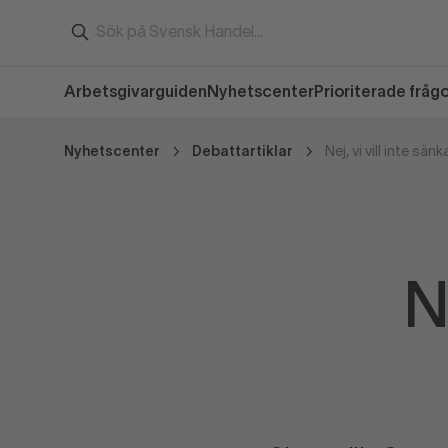
Arbetsgivarguiden
Nyhetscenter
Prioriterade fråg
Nyhetscenter
Debattartiklar
Nej, vi vill inte sä
N