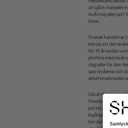
Handelsanställdas f
att gå in i handeln 
nivå i maj eller juni
lönen.
Svensk handel har y
hävda att det skulle 
för 16 år sedan som 
jämföra med nivån på
dag eller för den del
upp nivåerna och dä
arbetsmarknaden anv
Såväl Handelsanst
föreslagit en sänkni
just nu är läge att 
ingångslönenivåerna
hävdat att det blir f