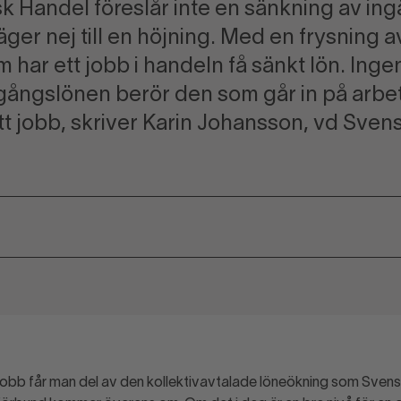
sk Handel föreslår inte en sänkning av i
säger nej till en höjning. Med en frysning
 har ett jobb i handeln få sänkt lön. Ingen
Ingångslönen berör den som går in på ar
tt jobb, skriver Karin Johansson, vd Sven
 jobb får man del av den kollektivavtalade löneökning som Sven