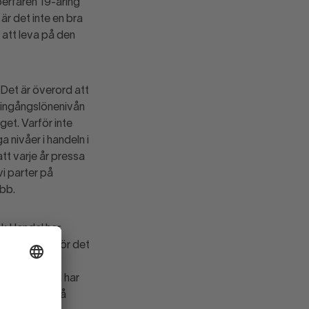
erfaren 19-åring
är det inte en bra
e att leva på den
 Det är överord att
ll ingångslönenivån
get. Varför inte
a nivåer i handeln i
att varje år pressa
i parter på
obb.
k Handel har
i stället varför det
ta
 debattörerna har
ng som finns på