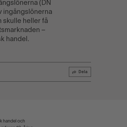
ngångslönerna (DN
 av ingångslönerna
 skulle heller få
betsmarknaden –
sk handel.
Dela
sk handel och