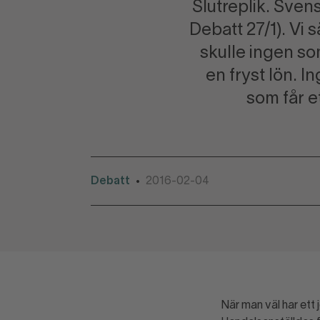
Slutreplik. Sven
Debatt 27/1). Vi 
skulle ingen som
en fryst lön. 
som får e
Debatt
2016-02-04
•
När man väl har ett