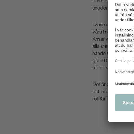
området visar att hö
ungdomar som får svå
I varje avtalsrörels
våra fackliga motpa
Anser vi att det nu 
alla stenar och förs
handels del är svaret
gör att arbetsgiva
att de skulle anstäl
Det är positivt att
och utbildningsinsa
roll.
Källa:
DN.
Public