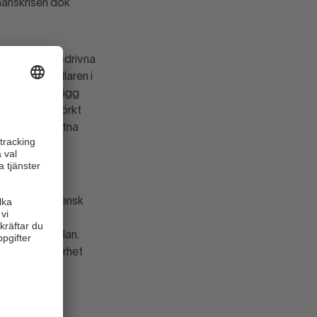
nanskrisen dök
 De inflationsdrivna
iga modehandlaren i
tala hyror. Lägg
r ett annat mörkt
aka i uppskjutna
der oktober
in, enligt Svensk
ndeln från
ättvis spelplan.
g produktsäkerhet
lt högre