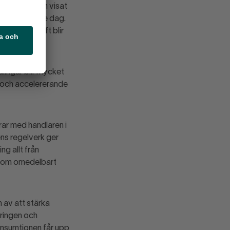
om branschen visat
ga igen. Varje dag.
nkurrenskraft blir
lingar blir mycket
r och accelererande
rar med handlaren i
ens regelverk ger
ng allt från
a som omedelbart
n av att stärka
eringen och
onsumtionen får upp