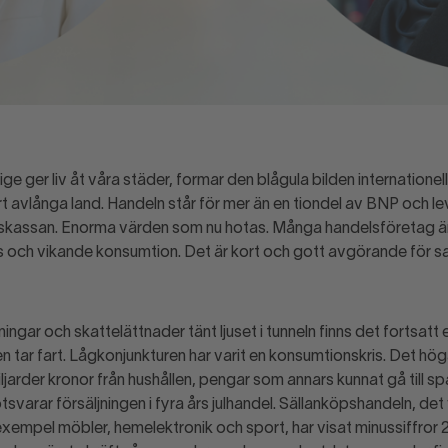
e ger liv åt våra städer, formar den blågula bilden internatione
t avlånga land. Handeln står för mer än en tiondel av BNP och le
tatskassan. Enorma värden som nu hotas. Många handelsföretag 
 och vikande konsumtion. Det är kort och gott avgörande för sa
.
gar och skattelättnader tänt ljuset i tunneln finns det fortsatt
 tar fart. Lågkonjunkturen har varit en konsumtionskris. Det hög
ljarder kronor från hushållen, pengar som annars kunnat gå till sp
varar försäljningen i fyra års julhandel. Sällanköpshandeln, det 
l exempel möbler, hemelektronik och sport, har visat minussiffror 