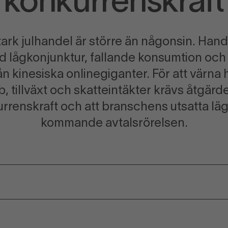
konkurrenskraft
ark julhandel är större än någonsin. Hande
d lågkonjunktur, fallande konsumtion oc
n kinesiska onlinegiganter. För att värna
bb, tillväxt och skatteintäkter krävs åtgär
rrenskraft och att branschens utsatta läg
kommande avtalsrörelsen.