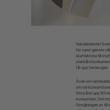
Handelslandet Sverig
för varor genom vår
skattekrona till s
stenhård konkurrens
får upp farten igen
Även om räntesänknin
om när konsumtionen
förra året upp 85 mi
konsumtion. Det mots
försäljningen av til