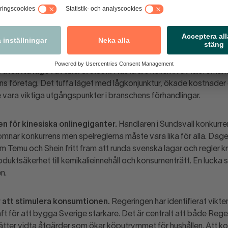
ts svälja en cocktail med kostnadsökningar på tom mage. Även 
rdas nu lågkonjunkturens offer. Fyra handelsföretag tvingas stän
ffran på 10 år. För att vända utvecklingen och stärka handelns ko
utsatta läge i avtalsrörelsen.
Nästa års kollektivavtalsförhand
lns företag. Det tuffa läget med lågkonjunktur, ökade kostnade
vara viktiga utgångspunkter i branschens förhandlingar.
n för kinesiska onlinegiganter.
Handlaren i Sundsvall konkurre
omnar konkurrens men spelreglerna måste vara lika för alla. Dag
 Temu och Shein fritt fram att runda svenska lagar och regler kri
oduktsäkerhet till kemikalieinnehåll och konsumenträtt. En luck
n.
r att stimulera konsumtionen.
Regeringen har identifierat vikte
ft för att bygga Sverige starkare. Det är centralt att både Reg
ätter vidta åtgärder som ökar köputrymmet för hushållen. Att k