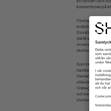
ett dystert facit o
konsumtionen på ett
Företagen i handeln 
butikshyrorna har s
Stockholm lägger, s
därtill att handelns
orosmoln, där den r
skatteanstånd. Dess
Som lök på laxen är
handlade 600 000 sv
Handels E-handelsi
utländska aktörer ö
Onlinegiganterna ha
och kemikalieinnehål
utsträckning.