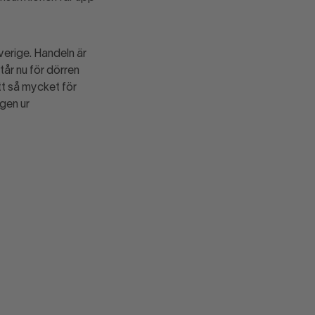
verige. Handeln är
tår nu för dörren
tt så mycket för
gen ur