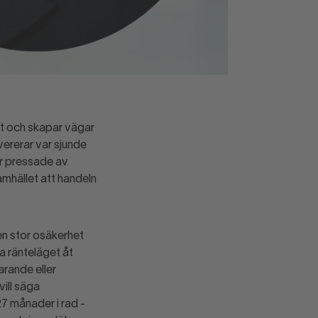
llt och skapar vägar
vererar var sjunde
är pressade av
mhället att handeln
 en stor osäkerhet
a ränteläget åt
arande eller
vill säga
27 månader i rad -