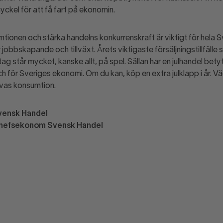
nyckel för att få fart på ekonomin.
tionen och stärka handelns konkurrenskraft är viktigt för hela S
 jobbskapande och tillväxt. Årets viktigaste försäljningstillfälle s
g står mycket, kanske allt, på spel. Sällan har en julhandel bety
h för Sveriges ekonomi. Om du kan, köp en extra julklapp i år. Vä
avas konsumtion.
Svensk Handel
chefsekonom Svensk Handel