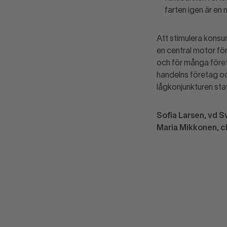
farten igen är en 
Att stimulera konsum
en central motor för
och för många företa
handelns företag oc
lågkonjunkturen st
Sofia Larsen, vd 
Maria Mikkonen, 