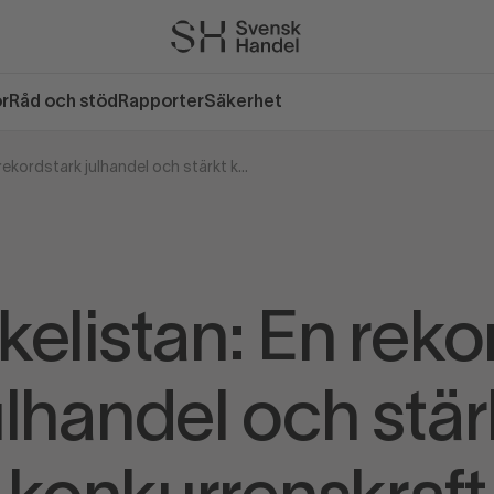
or
Råd och stöd
Rapporter
Säkerhet
På önskelistan: En rekordstark julhandel och stärkt konkurrenskraft
kelistan: En reko
ulhandel och stär