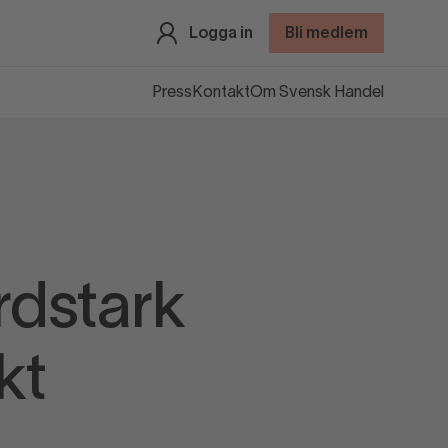
Logga in
Bli medlem
Press
Kontakt
Om Svensk Handel
rdstark
kt