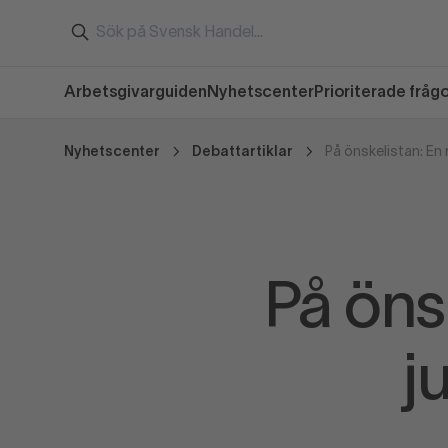
Arbetsgivarguiden
Nyhetscenter
Prioriterade fråg
Nyhetscenter
Debattartiklar
På öns
j