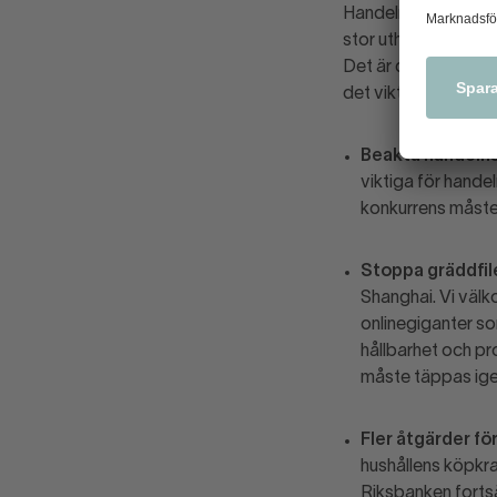
Handeln har tvinga
stor uthållighet skö
Det är den högsta si
det viktigt att:
Beakta handelns 
viktiga för hande
konkurrens måste 
Stoppa gräddfile
Shanghai. Vi välk
onlinegiganter som
hållbarhet och pr
måste täppas ige
Fler åtgärder fö
hushållens köpkra
Riksbanken forts