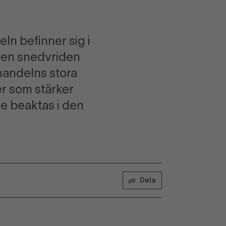
ln befinner sig i
h en snedvriden
 handelns stora
der som stärker
e beaktas i den
Dela