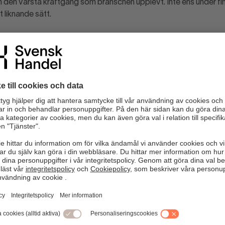
ch den värsta kräftgång som branschen upplevt. Inte ens under fi
 liknande sätt.
pressas från två håll – intäkterna minskar och kostnaderna ökar.
kenat i väg och ökat med 20 procent på tre år. Den genomsnittl
mått obegripliga, 24 kronor av varje intjänad 100-lapp på att be
 nota för brottsligheten ständigt ökar. Pandemins efterdyningar ä
edan pressade branschen har 3,5 miljarder kronor att betala tillb
a utmaningar ska inte underskattas.
 den internationella konkurrensen tuffare än någonsin. Enbart un
enskar från någon av de kinesiska onlinejättarna Temu eller She
ndikator. En ökning med 100 000 jämfört med månaden innan. Ha
kar snabbt och drivs på av EU:s misslyckande med att skapa en r
r en egen gräddfil där de inte behöver följa svenska regler krin
l. En allvarlig utveckling som hotar svenska företag och jobb i al