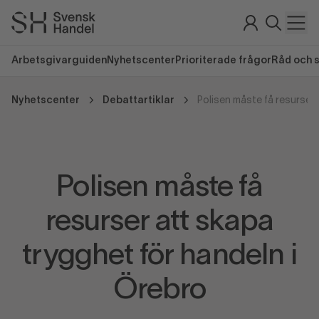
Arbetsgivarguiden
Nyhetscenter
Prioriterade frågor
Råd och 
Nyhetscenter
Debattartiklar
Polisen måste få
resurser att skapa
trygghet för handeln i
Örebro