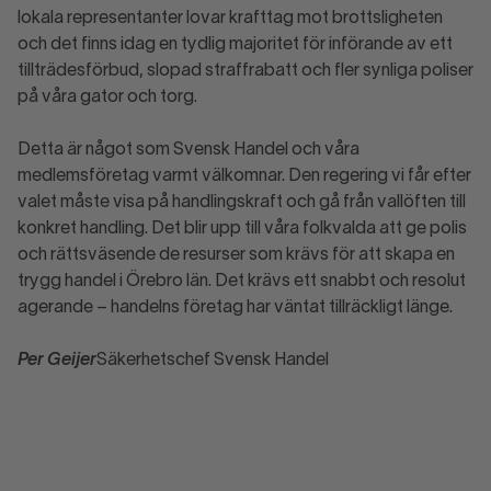
lokala representanter lovar krafttag mot brottsligheten
och det finns idag en tydlig majoritet för införande av ett
tillträdesförbud, slopad straffrabatt och fler synliga poliser
på våra gator och torg.
Detta är något som Svensk Handel och våra
medlemsföretag varmt välkomnar. Den regering vi får efter
valet måste visa på handlingskraft och gå från vallöften till
konkret handling. Det blir upp till våra folkvalda att ge polis
och rättsväsende de resurser som krävs för att skapa en
trygg handel i Örebro län. Det krävs ett snabbt och resolut
agerande – handelns företag har väntat tillräckligt länge.
Per Geijer
Säkerhetschef Svensk Handel