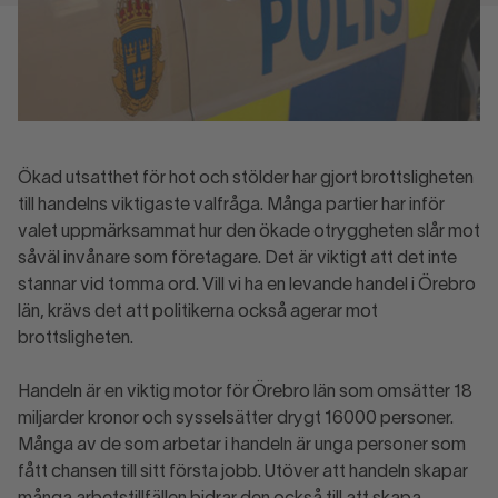
Ökad utsatthet för hot och stölder har gjort brottsligheten
till handelns viktigaste valfråga. Många partier har inför
valet uppmärksammat hur den ökade otryggheten slår mot
såväl invånare som företagare. Det är viktigt att det inte
stannar vid tomma ord. Vill vi ha en levande handel i Örebro
län, krävs det att politikerna också agerar mot
brottsligheten.
Handeln är en viktig motor för Örebro län som omsätter 18
miljarder kronor och sysselsätter drygt 16000 personer.
Många av de som arbetar i handeln är unga personer som
fått chansen till sitt första jobb. Utöver att handeln skapar