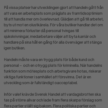
På vissa platser har utvecklingen gjort att handeln gått från
att vara en arbetsplats som präglats av framtidsoptimism
till att handla mer om överlevnad. Glädjen att gå till arbetet,
byts ut mot en olustkänsla. För våra butiker handlar det om
att minimera förluster då personal tvingas till
sjukskrivningar, medarbetare väljer att byta karriär och
handlare på sina håll en gång för alla överväger att stänga
igen butiken.
Handeln måste vara en trygg plats för både kund och
personal – och en otrygg plats för kriminella. När handelns
funktion som mötesplats och arbetsgivare hotas, riskerar
viktiga funktioner i samhället att försvinna. Det är en
utveckling som är fullständigt oacceptabel.
Inför valet krävde Svensk Handel att vardagsbrotten ska
tas på större allvar och lade fram flera skarpa förslag som
flera partier ställt sig bakom. Flera politiska partier och