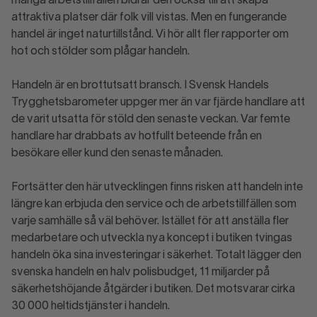
många arbetstillfällen bidrar den också till att skapa
attraktiva platser där folk vill vistas. Men en fungerande
handel är inget naturtillstånd. Vi hör allt fler rapporter om
hot och stölder som plågar handeln.
Handeln är en brottutsatt bransch. I Svensk Handels
Trygghetsbarometer uppger mer än var fjärde handlare att
de varit utsatta för stöld den senaste veckan. Var femte
handlare har drabbats av hotfullt beteende från en
besökare eller kund den senaste månaden.
Fortsätter den här utvecklingen finns risken att handeln inte
längre kan erbjuda den service och de arbetstillfällen som
varje samhälle så väl behöver. Istället för att anställa fler
medarbetare och utveckla nya koncept i butiken tvingas
handeln öka sina investeringar i säkerhet. Totalt lägger den
svenska handeln en halv polisbudget, 11 miljarder på
säkerhetshöjande åtgärder i butiken. Det motsvarar cirka
30 000 heltidstjänster i handeln.