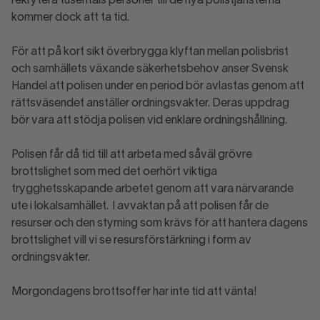
rekrytera tusentals personer till de nya polistjänsterna
kommer dock att ta tid.
För att på kort sikt överbrygga klyftan mellan polisbrist
och samhällets växande säkerhetsbehov anser Svensk
Handel att polisen under en period bör avlastas genom att
rättsväsendet anställer ordningsvakter. Deras uppdrag
bör vara att stödja polisen vid enklare ordningshållning.
Polisen får då tid till att arbeta med såväl grövre
brottslighet som med det oerhört viktiga
trygghetsskapande arbetet genom att vara närvarande
ute i lokalsamhället. I avvaktan på att polisen får de
resurser och den styrning som krävs för att hantera dagens
brottslighet vill vi se resursförstärkning i form av
ordningsvakter.
Morgondagens brottsoffer har inte tid att vänta!