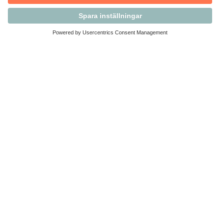
Kontakta Svensk Handel
Vi finns här för dig som medlem
Arbetsrätt och personalfrågor
Medlemskap
Affärsjuridik
Säkerhet och Varningslistan