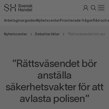
Arbetsgivarguiden
Nyhetscenter
Prioriterade frågor
Råd och 
Nyhetscenter
Debattartiklar
”Rättsväsendet bör
anställa
säkerhetsvakter för att
avlasta polisen”