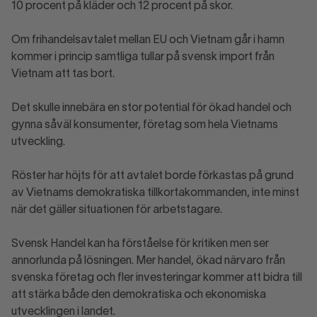
10 procent på kläder och 12 procent på skor.
Om frihandelsavtalet mellan EU och Vietnam går i hamn
kommer i princip samtliga tullar på svensk import från
Vietnam att tas bort.
Det skulle innebära en stor potential för ökad handel och
gynna såväl konsumenter, företag som hela Vietnams
utveckling.
Röster har höjts för att avtalet borde förkastas på grund
av Vietnams demokratiska tillkortakommanden, inte minst
när det gäller situationen för arbetstagare.
Svensk Handel kan ha förståelse för kritiken men ser
annorlunda på lösningen. Mer handel, ökad närvaro från
svenska företag och fler investeringar kommer att bidra till
att stärka både den demokratiska och ekonomiska
utvecklingen i landet.