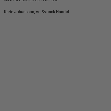
vinst för både EU och Vietnam.
Karin Johansson, vd Svensk Handel