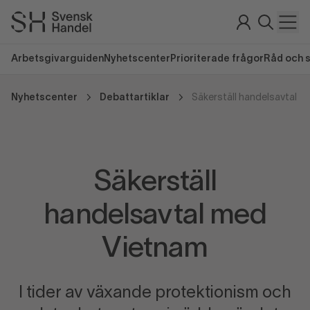
Arbetsgivarguiden
Nyhetscenter
Prioriterade frågor
Råd och 
Nyhetscenter
Debattartiklar
Säkerställ handelsavtal m
Säkerställ
handelsavtal med
Vietnam
I tider av växande protektionism och