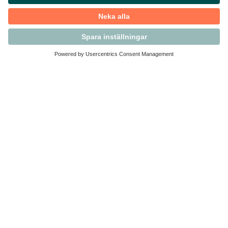
Kontakta Svensk Handel
Vi finns här för dig som medlem
Arbetsrätt och personalfrågor
Medlemskap
Affärsjuridik
Säkerhet och Varningslistan