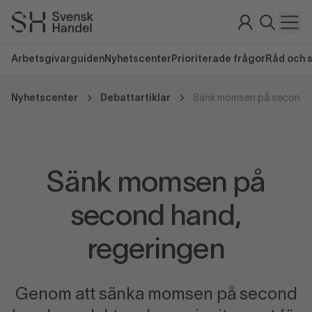
Arbetsgivarguiden
Nyhetscenter
Prioriterade frågor
Råd och 
Nyhetscenter
Debattartiklar
Sänk momsen på second h
Sänk momsen på
second hand,
regeringen
Genom att sänka momsen på second