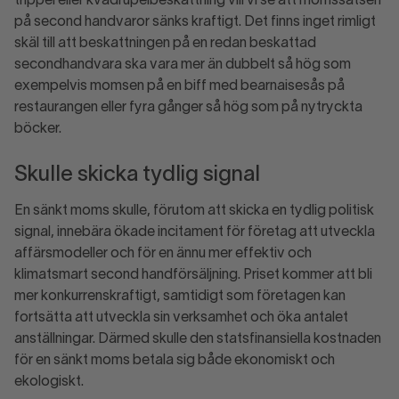
trippel eller kvadrupelbeskattning vill vi se att momssatsen
på second handvaror sänks kraftigt. Det finns inget rimligt
skäl till att beskattningen på en redan beskattad
secondhandvara ska vara mer än dubbelt så hög som
exempelvis momsen på en biff med bearnaisesås på
restaurangen eller fyra gånger så hög som på nytryckta
böcker.
Skulle skicka tydlig signal
En sänkt moms skulle, förutom att skicka en tydlig politisk
signal, innebära ökade incitament för företag att utveckla
affärsmodeller och för en ännu mer effektiv och
klimatsmart second handförsäljning. Priset kommer att bli
mer konkurrenskraftigt, samtidigt som företagen kan
fortsätta att utveckla sin verksamhet och öka antalet
anställningar. Därmed skulle den statsfinansiella kostnaden
för en sänkt moms betala sig både ekonomiskt och
ekologiskt.