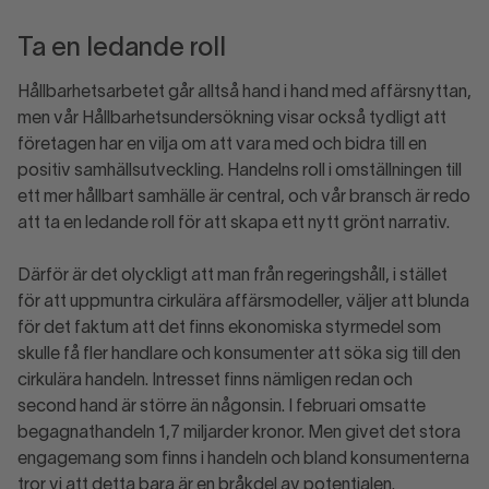
Ta en ledande roll
Hållbarhetsarbetet går alltså hand i hand med affärsnyttan,
men vår Hållbarhetsundersökning visar också tydligt att
företagen har en vilja om att vara med och bidra till en
positiv samhällsutveckling. Handelns roll i omställningen till
ett mer hållbart samhälle är central, och vår bransch är redo
att ta en ledande roll för att skapa ett nytt grönt narrativ.
Därför är det olyckligt att man från regeringshåll, i stället
för att uppmuntra cirkulära affärsmodeller, väljer att blunda
för det faktum att det finns ekonomiska styrmedel som
skulle få fler handlare och konsumenter att söka sig till den
cirkulära handeln. Intresset finns nämligen redan och
second hand är större än någonsin. I februari omsatte
begagnathandeln 1,7 miljarder kronor. Men givet det stora
engagemang som finns i handeln och bland konsumenterna
tror vi att detta bara är en bråkdel av potentialen.