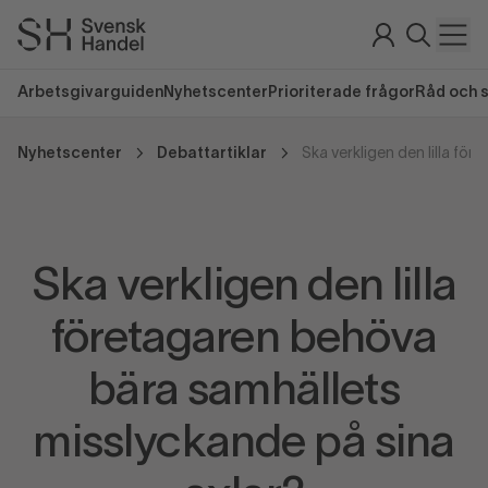
Arbetsgivarguiden
Nyhetscenter
Prioriterade frågor
Råd och 
Nyhetscenter
Debattartiklar
Ska verkligen den lilla
företagaren behöva
bära samhällets
misslyckande på sina