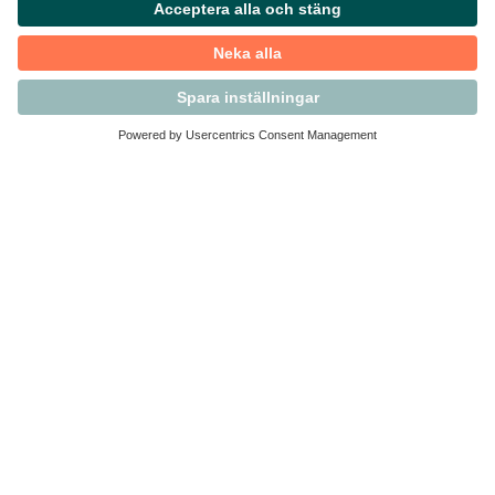
Kontakta Svensk Handel
Vi finns här för dig som medlem
Arbetsrätt och personalfrågor
Medlemskap
Affärsjuridik
Säkerhet och Varningslistan