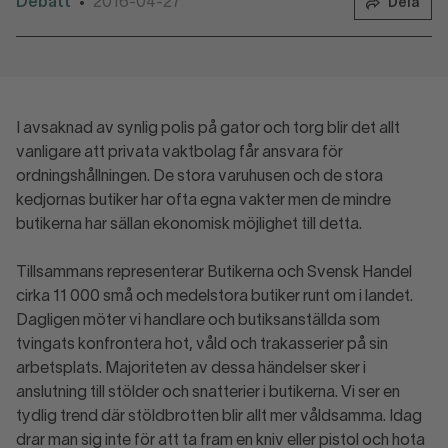
Debatt
2016-04-27
•
Dela
I avsaknad av synlig polis på gator och torg blir det allt
vanligare att privata vaktbolag får ansvara för
ordningshållningen. De stora varuhusen och de stora
kedjornas butiker har ofta egna vakter men de mindre
butikerna har sällan ekonomisk möjlighet till detta.
Tillsammans representerar Butikerna och Svensk Handel
cirka 11 000 små och medelstora butiker runt om i landet.
Dagligen möter vi handlare och butiksanställda som
tvingats konfrontera hot, våld och trakasserier på sin
arbetsplats. Majoriteten av dessa händelser sker i
anslutning till stölder och snatterier i butikerna. Vi ser en
tydlig trend där stöldbrotten blir allt mer våldsamma. Idag
drar man sig inte för att ta fram en kniv eller pistol och hota