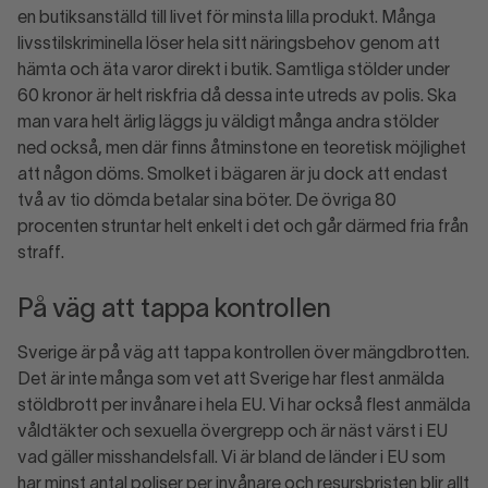
en butiksanställd till livet för minsta lilla produkt. Många
livsstilskriminella löser hela sitt näringsbehov genom att
hämta och äta varor direkt i butik. Samtliga stölder under
60 kronor är helt riskfria då dessa inte utreds av polis. Ska
man vara helt ärlig läggs ju väldigt många andra stölder
ned också, men där finns åtminstone en teoretisk möjlighet
att någon döms. Smolket i bägaren är ju dock att endast
två av tio dömda betalar sina böter. De övriga 80
procenten struntar helt enkelt i det och går därmed fria från
straff.
På väg att tappa kontrollen
Sverige är på väg att tappa kontrollen över mängdbrotten.
Det är inte många som vet att Sverige har flest anmälda
stöldbrott per invånare i hela EU. Vi har också flest anmälda
våldtäkter och sexuella övergrepp och är näst värst i EU
vad gäller misshandelsfall. Vi är bland de länder i EU som
har minst antal poliser per invånare och resursbristen blir allt