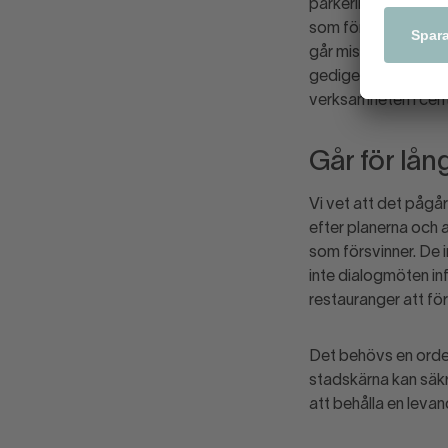
parkeringsplatser i c
som förvaltningar.
går miste om i stad
gediget arbete för 
verksamheten i cen
Går för lå
Vi vet att det pågår
efter planerna och a
som försvinner. De 
inte dialogmöten in
restauranger att fö
Det behövs en orden
stadskärna kan säkr
att behålla en leva