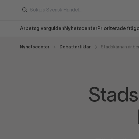
Arbetsgivarguiden
Nyhetscenter
Prioriterade fråg
Nyhetscenter
Debattartiklar
Stadskärnan är ber
Stads