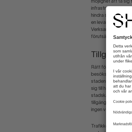
möjlighet att ta si
infrastrukturprojek
hindra stadskärnans
en levande stadskär
Verksamheter kan inte
förutsättningar att
Tillgängligh
Rätt förutsättningar
besöksnäringen ska 
stadens butiker, hot
sig till handelsplats
stadskärna de besök
tillgänglighet för k
ingen verksamhet kv
Trafikkontorets och