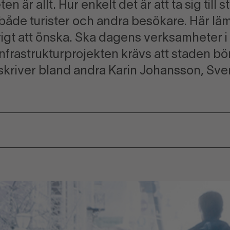
en är allt. Hur enkelt det är att ta sig till
både turister och andra besökare. Här l
igt att önska. Ska dagens verksamheter i 
nfrastrukturprojekten krävs att staden bör
skriver bland andra Karin Johansson, Sv