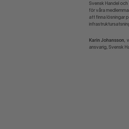
Svensk Handel och V
för våra medlemmar 
att finna lösningar 
infrastruktursatsning
Karin Johansson
, 
ansvarig, Svensk 