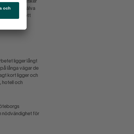
för såväl politiker
 P-bolaget själva
 ha medfört ett
ys för
rbetet ligger långt
e på långa vägar de
gt kort ligger och
 hotell och
 Göteborgs
en nödvändighet för