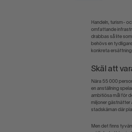
Handeln, turism- oc
omfattande infrast
drabbas så lite som
behövs en tydligare
konkreta ersättning
Skäl att var
Nära 55 000 persone
en anställning spela
ambitiösa mål för de
miljoner gästnätter
stadskärnan där plan
Men det finns tyvär