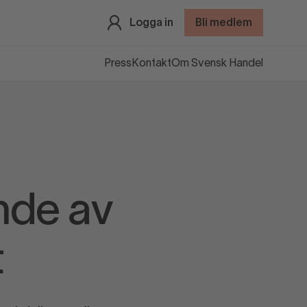
Logga in
Bli medlem
Press
Kontakt
Om Svensk Handel
nde av
t