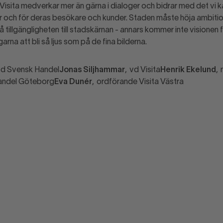
isita medverkar mer än gärna i dialoger och bidrar med det vi ka
och för deras besökare och kunder. Staden måste höja ambition
på tillgängligheten till stadskärnan - annars kommer inte visionen 
arna att bli så ljus som på de fina bilderna.
vd Svensk Handel
Jonas Siljhammar
, vd Visita
Henrik Ekelund
, 
Handel Göteborg
Eva Dunér
, ordförande Visita Västra