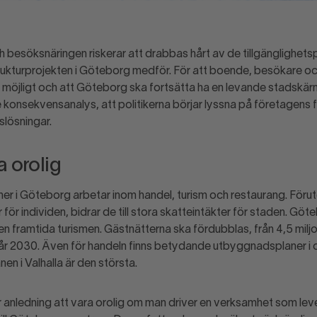
h besöksnäringen riskerar att drabbas hårt av de tillgänglighe
rukturprojekten i Göteborg medför. För att boende, besökare o
 möjligt och att Göteborg ska fortsätta ha en levande stadskä
 konsekvensanalys, att politikerna börjar lyssna på företagens 
slösningar.
a orolig
r i Göteborg arbetar inom handel, turism och restaurang. Föruto
r för individen, bidrar de till stora skatteintäkter för staden. Gö
n framtida turismen. Gästnätterna ska fördubblas, från 4,5 miljon
 år 2030. Även för handeln finns betydande utbyggnadsplaner i 
en i Valhalla är den största.
r anledning att vara orolig om man driver en verksamhet som le