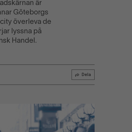
 stadskärnan är
ämnar Göteborgs
city överleva de
jar lyssna på
ensk Handel.
Dela