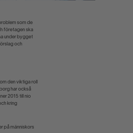
tsproblem som de
ch företagen ska
rna under bygget
förslag och
m den viktiga roll
teborg har också
er 2015 till nio
och kring
ver på människors