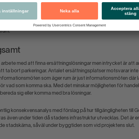
entrum skulle försvinna borde ha varit en tillräcklig tankeställare 
 Rapporten anger exempelvis att enbart de 900 parkeringar som
skärnan motsvarar hela två miljoner besökare. Rapporten borde
att hitta ersättningslösningar och en fullständig konsekvensanal
trum.
ngsamt
 arbete med att finna ersättningslösningar men intrycket är att a
tt ta bort parkeringar. Antalet ersättningsplatser motsvarar int
informationsmöten som äger rum är just informationsmöten där la
för vad som komma ska. Med det minskar möjligheten för handel,
rbereda sig eller komma med bra lösningar.
tlig konsekvensanalys med förslag på hur tillgängligheten till
as även under tiden då stadens infrastruktur utvecklas. Det är 
nde stadskärna, såväl under byggtiden som vid projektens slut.