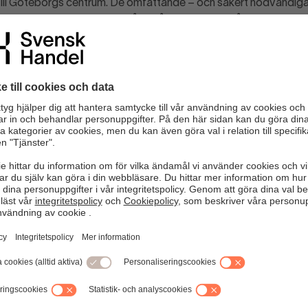
g till Göteborgs centrum. De omfattande – och säkert nödvändig
t som nu startat och under många år kommer att påverka Götebor
 tillgänglighet så pass mycket att verksamheter riskerar att för
na med affärer, restauranger och ett myllrande folkvimmel risker
 likt fågeln Fenix resa sig ur askan när allt är klart utan de måste
 verka under hela byggtiden.
eten är allt
 stavas tillgänglighet, tillgänglighet och åter tillgänglighet. För 
ha möjligheter att verka är det avgörande att varor och människ
ell och restauranger. En undersökning från Svensk Handel visar a
en är den enskilt viktigaste faktorn när kunden väljer vilket köpcen
er. Det handlar om tillgänglighet för konsumenter att få med si
under och besökare att nå hotell och restauranger – för utan kund
ar.
 Göteborgs Stads Parkerings rapport som konstaterade att hälf