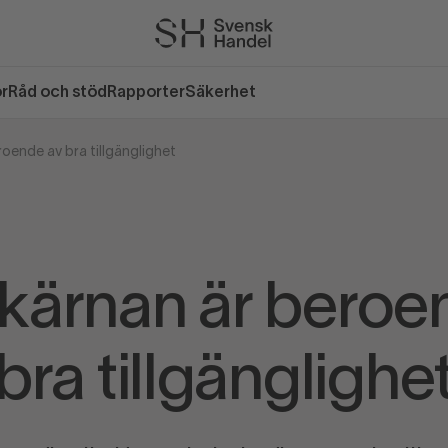
or
Råd och stöd
Rapporter
Säkerhet
oende av bra tillgänglighet
kärnan är beroe
bra tillgänglighe