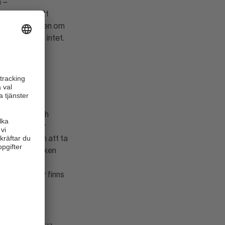
a –
g riskerar att
svinna. Visionen om
ar att gå om intet.
 få rätt
att handeln och
or enkelt når
tt enkelheten att ta
trum eller vilken
g varan hem,
er och gäster finns
ten av alla