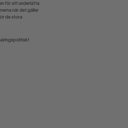
n för att underlätta
erna när det gäller
för de stora
näringspolitiskt