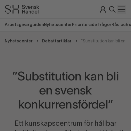
Arbetsgivarguiden
Nyhetscenter
Prioriterade frågor
Råd och 
Nyhetscenter
Debattartiklar
”Substitution kan bli
en svensk
konkurrensfördel”
Ett kunskapscentrum för hållbar