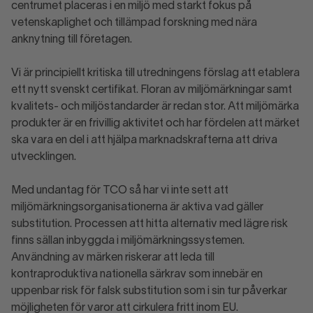
centrumet placeras i en miljö med starkt fokus på
vetenskaplighet och tillämpad forskning med nära
anknytning till företagen.
Vi är principiellt kritiska till utredningens förslag att etablera
ett nytt svenskt certifikat. Floran av miljömärkningar samt
kvalitets- och miljöstandarder är redan stor. Att miljömärka
produkter är en frivillig aktivitet och har fördelen att märket
ska vara en del i att hjälpa marknadskrafterna att driva
utvecklingen.
Med undantag för TCO så har vi inte sett att
miljömärkningsorganisationerna är aktiva vad gäller
substitution. Processen att hitta alternativ med lägre risk
finns sällan inbyggda i miljömärkningssystemen.
Användning av märken riskerar att leda till
kontraproduktiva nationella särkrav som innebär en
uppenbar risk för falsk substitution som i sin tur påverkar
möjligheten för varor att cirkulera fritt inom EU.