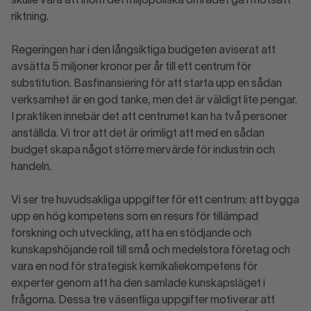
skulle vara att inom det miljöpoliska området gå i motsatt
riktning.
Regeringen har i den långsiktiga budgeten aviserat att
avsätta 5 miljoner kronor per år till ett centrum för
substitution. Basfinansiering för att starta upp en sådan
verksamhet är en god tanke, men det är väldigt lite pengar.
I praktiken innebär det att centrumet kan ha två personer
anställda. Vi tror att det är orimligt att med en sådan
budget skapa något större mervärde för industrin och
handeln.
Vi ser tre huvudsakliga uppgifter för ett centrum: att bygga
upp en hög kompetens som en resurs för tillämpad
forskning och utveckling, att ha en stödjande och
kunskapshöjande roll till små och medelstora företag och
vara en nod för strategisk kemikaliekompetens för
experter genom att ha den samlade kunskapsläget i
frågorna. Dessa tre väsentliga uppgifter motiverar att