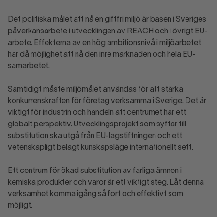
Det politiska målet att nå en giftfri miljö är basen i Sveriges
påverkansarbete i utvecklingen av REACH och i övrigt EU-
arbete. Effekterna av en hög ambitionsnivå i miljöarbetet
har då möjlighet att nå den inre marknaden och hela EU-
samarbetet.
Samtidigt måste miljömålet användas för att stärka
konkurrenskraften för företag verksamma i Sverige. Det är
viktigt för industrin och handeln att centrumet har ett
globalt perspektiv. Utvecklingsprojekt som syftar till
substitution ska utgå från EU-lagstiftningen och ett
vetenskapligt belagt kunskapsläge internationellt sett.
Ett centrum för ökad substitution av farliga ämnen i
kemiska produkter och varor är ett viktigt steg. Låt denna
verksamhet komma igång så fort och effektivt som
möjligt.